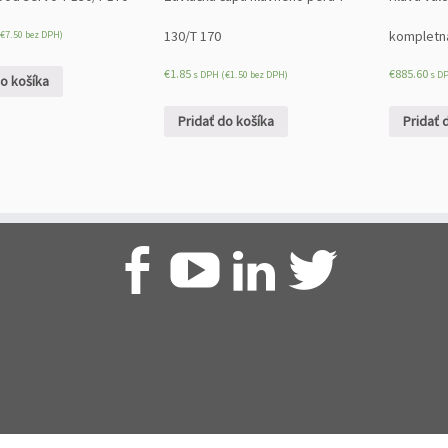
130/T 170
kompletn
€
7.50
bez DPH)
€
1.85
€
885.60
s DPH (
€
1.50
bez DPH)
s D
do košíka
Pridať do košíka
Pridať 