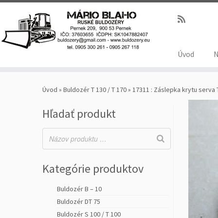
Úvod
N
Úvod
»
Buldozér T 130 / T 170
»
17311 : Záslepka krytu serva 
Hľadať produkt
Kategórie produktov
Buldozér B – 10
Buldozér DT 75
Buldozér S 100 / T 100