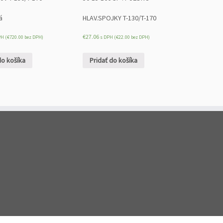
á
HLAV.SPOJKY T-130/T-170
€
27.06
PH (
€
720.00
bez DPH)
s DPH (
€
22.00
bez DPH)
do košíka
Pridať do košíka