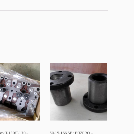
ov T-130/T-170 –
50-15-166 SP : PÚZDRO –