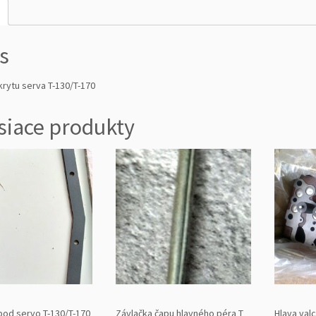
s
krytu serva T-130/T-170
siace produkty
pod servo T-130/T-170
Závlačka čapu hlavného péra T
Hlava valc