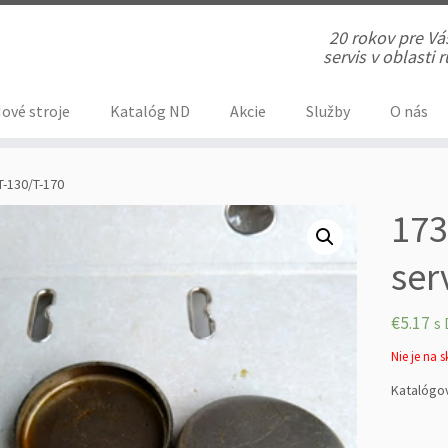
20 rokov pre V
servis v oblasti
ové stroje
Katalóg ND
Akcie
Služby
O nás
T-130/T-170
173
ser
€
5.17
s 
Nie je na 
Katalógov