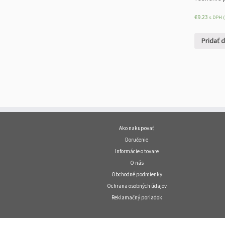
€
9.23
s DPH (
Pridať 
Ako nakupovať
Doručenie
Informácie o tovare
O nás
Obchodné podmienky
Ochrana osobných údajov
Reklamačný poriadok