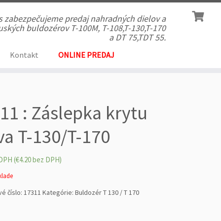
ás zabezpečujeme predaj nahradných dielov a
 ruských buldozérov T-100M, T-108,T-130,T-170
a DT 75,TDT 55.
Kontakt
ONLINE PREDAJ
11 : Záslepka krytu
va T-130/T-170
DPH (
€
4.20
bez DPH)
sklade
é číslo:
17311
Kategórie:
Buldozér T 130 / T 170