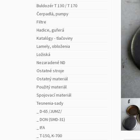
Buldozér T 130 / T 170
Čerpadlá, pumpy
Filtre
Hadice, guferá
Katalógy - tlačoviny
Lamely, obloženia
Ložiská
Nezaradené ND
Ostatné stroje
Ostatný materiál
Použitý materiál
Spojovací materiál
Tesnenia-sady
_ D-65 /JUMZ/
_ DON (SMD-31)
_ IFA
_ T-150, K-700