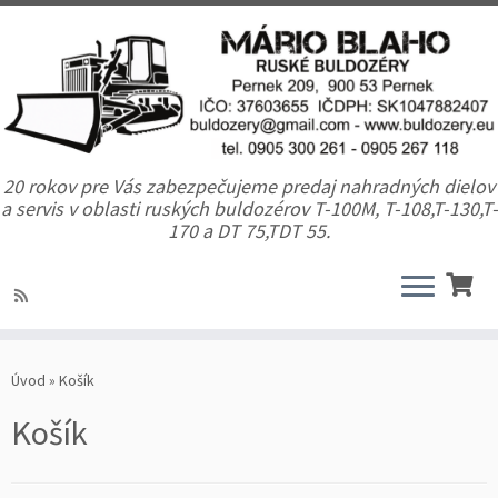
20 rokov pre Vás zabezpečujeme predaj nahradných dielov
a servis v oblasti ruských buldozérov T-100M, T-108,T-130,T-
170 a DT 75,TDT 55.
Úvod
»
Košík
Košík