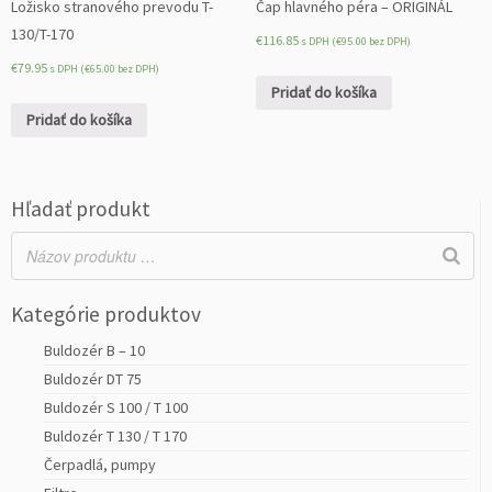
Ložisko stranového prevodu T-
Čap hlavného péra – ORIGINÁL
130/T-170
€
116.85
s DPH (
€
95.00
bez DPH)
€
79.95
s DPH (
€
65.00
bez DPH)
Pridať do košíka
Pridať do košíka
Hľadať produkt
Kategórie produktov
Buldozér B – 10
Buldozér DT 75
Buldozér S 100 / T 100
Buldozér T 130 / T 170
Čerpadlá, pumpy