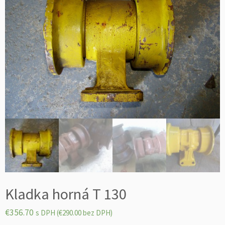
Kladka horná T 130
€
356.70
s DPH (
€
290.00
bez DPH)