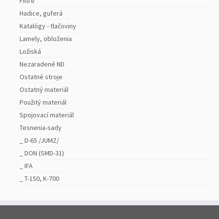
Filtre
Hadice, guferá
Katalógy - tlačoviny
Lamely, obloženia
Ložiská
Nezaradené ND
Ostatné stroje
Ostatný materiál
Použitý materiál
Spojovací materiál
Tesnenia-sady
_ D-65 /JUMZ/
_ DON (SMD-31)
_ IFA
_ T-150, K-700