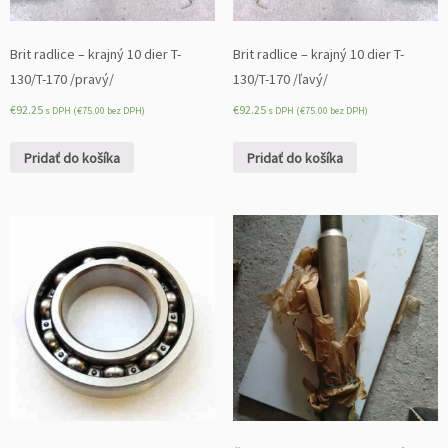
Brit radlice – krajný 10 dier T-
Brit radlice – krajný 10 dier T-
130/T-170 /pravý/
130/T-170 /ľavý/
€
92.25
€
92.25
s DPH (
€
75.00
bez DPH)
s DPH (
€
75.00
bez DPH)
Pridať do košíka
Pridať do košíka