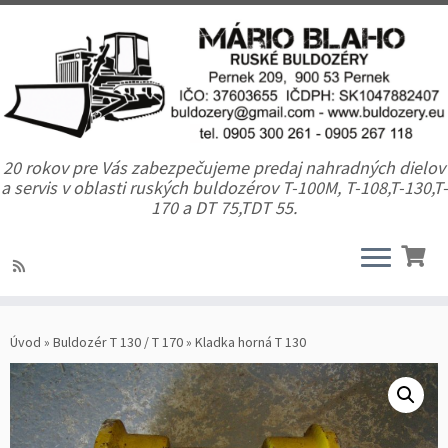
20 rokov pre Vás zabezpečujeme predaj nahradných dielov
a servis v oblasti ruských buldozérov T-100M, T-108,T-130,T-
170 a DT 75,TDT 55.
Úvod
»
Buldozér T 130 / T 170
»
Kladka horná T 130