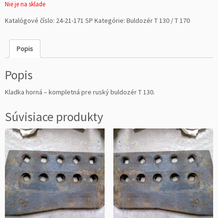
Nie je na sklade
Katalógové číslo:
24-21-171 SP
Kategórie:
Buldozér T 130 / T 170
Popis
Popis
Kladka horná – kompletná pre ruský buldozér T 130.
Súvisiace produkty