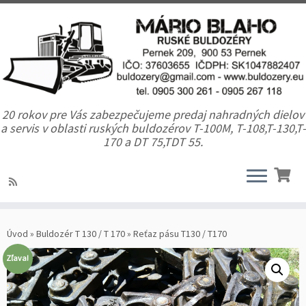
20 rokov pre Vás zabezpečujeme predaj nahradných dielov
a servis v oblasti ruských buldozérov T-100M, T-108,T-130,T-
170 a DT 75,TDT 55.
Úvod
»
Buldozér T 130 / T 170
»
Reťaz pásu T130 / T170
Zľava!