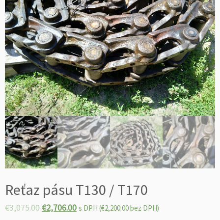
Reťaz pásu T130 / T170
€
3,075.00
€
2,706.00
s DPH (
€
2,200.00
bez DPH)