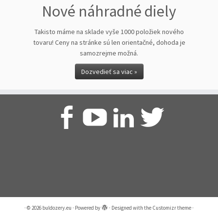
Nové náhradné diely
Takisto máme na sklade vyše 1000 položiek nového
tovaru! Ceny na stránke sú len orientačné, dohoda je
samozrejme možná.
Dozvedieť sa viac »
·
© 2026
buldozery.eu
·
Powered by
·
Designed with the
Customizr theme
·