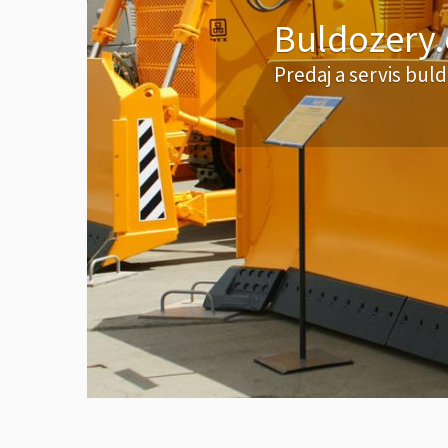
u
érov (na sklade vyše 2000 položiek)