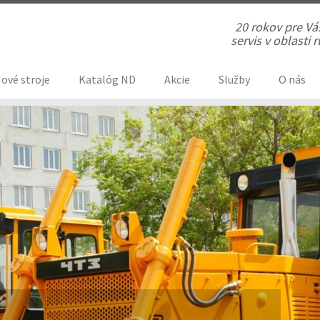
20 rokov pre V
servis v oblasti
ové stroje
Katalóg ND
Akcie
Služby
O nás