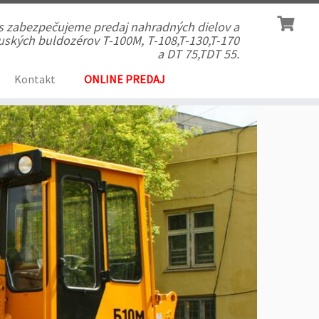
ás zabezpečujeme predaj nahradných dielov a
 ruských buldozérov T-100M, T-108,T-130,T-170
a DT 75,TDT 55.
Kontakt
ONLINE PREDAJ