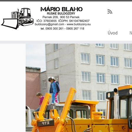
Úvod
N