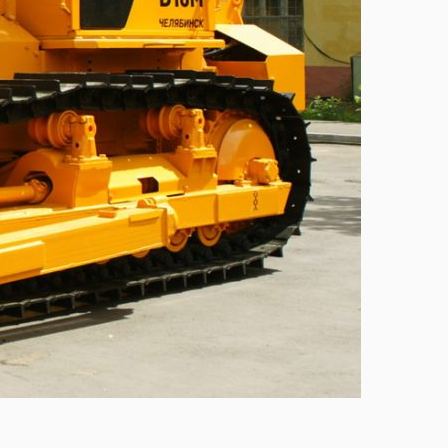
Súčiastky si môžete z
eshope!
Pozrieť!