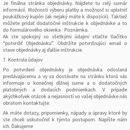
Je finálna stránka objednávky. Nájdete tu celý sumár
informácií. Možnosti výberu platby a možnosť si uplatniť
poukážkový kupón (ak nejaký máte k dispozícii). Taktiež
môžete pridať dodatočné inštrukcie k objednávke a to
do formulárového okienka : Poznámka.
Ak ste spokojný so všetkými údajmi stlačte tlačítko
“potvrdiť Objednávku”. Obdržíte potvrdzujúci email o
stave objednávky aj ďalšie inštrukcie.
7. Kontrola údajov
Po potvrdení objednávky je objednávka odoslaná
predávajúcemu a vy sa dostávate na stránku ktorá vás
informuje o konečnej dlžnej sume a o dodatočných
platobných a dodacích podmienkach. V prípade
akýchkoľvek otázok a nejasností vo vašej objednávke nás
obratom kontaktujte.
Ak máte dotazy, pripomienky, nápady a úpravy ktoré by
ste chceli uskutočniť k týmto postupom. Napíšte nám
ich. Ďakujeme