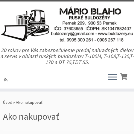
20 rokov pre Vás zabezpečujeme predaj nahradných dielov
a servis v oblasti ruských buldozérov T-100M, T-108,T-130,T-
170 a DT 75,TDT 55.
Úvod
»
Ako nakupovať
Ako nakupovať