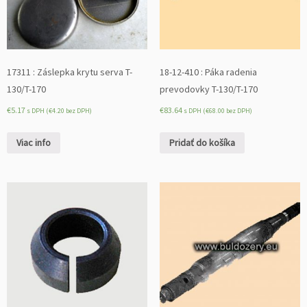
17311 : Záslepka krytu serva T-
18-12-410 : Páka radenia
130/T-170
prevodovky T-130/T-170
€
5.17
€
83.64
s DPH (
€
4.20
bez DPH)
s DPH (
€
68.00
bez DPH)
Viac info
Pridať do košíka