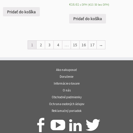
€
16.61
s DPH (
€
13.50
bez DPH)
Pridať do košíka
Pridať do košíka
1
2
3
4
…
15
16
17
→
Ako nakupovať
Doručenie
Informácie o tovare
O nás
Obchodné podmienky
Ochrana osobných údajov
Reklamačný poriadok