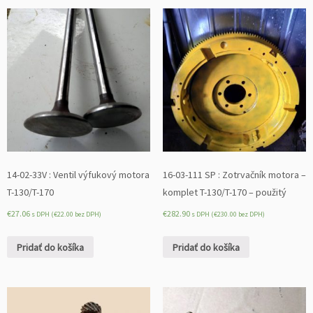
14-02-33V : Ventil výfukový motora
16-03-111 SP : Zotrvačník motora –
T-130/T-170
komplet T-130/T-170 – použitý
€
27.06
€
282.90
s DPH (
€
22.00
bez DPH)
s DPH (
€
230.00
bez DPH)
Pridať do košíka
Pridať do košíka