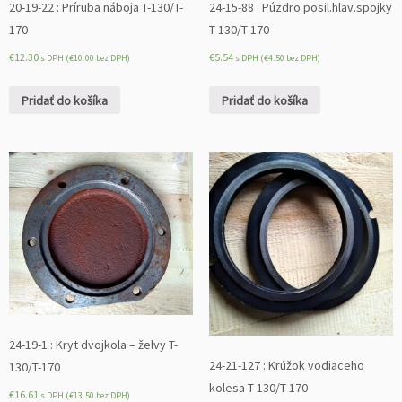
20-19-22 : Príruba náboja T-130/T-
24-15-88 : Púzdro posil.hlav.spojky
170
T-130/T-170
€
12.30
€
5.54
s DPH (
€
10.00
bez DPH)
s DPH (
€
4.50
bez DPH)
Pridať do košíka
Pridať do košíka
24-19-1 : Kryt dvojkola – želvy T-
24-21-127 : Krúžok vodiaceho
130/T-170
kolesa T-130/T-170
€
16.61
s DPH (
€
13.50
bez DPH)