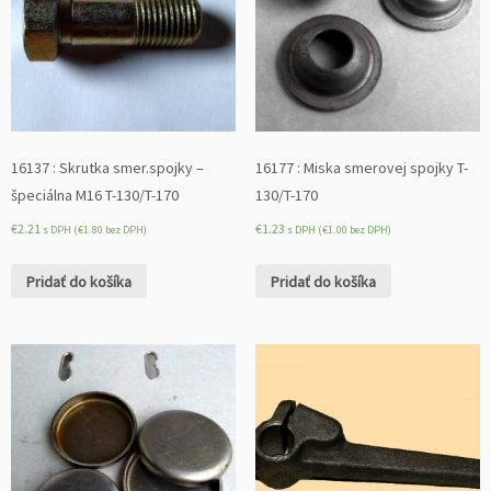
16137 : Skrutka smer.spojky –
16177 : Miska smerovej spojky T-
špeciálna M16 T-130/T-170
130/T-170
€
2.21
€
1.23
s DPH (
€
1.80
bez DPH)
s DPH (
€
1.00
bez DPH)
Pridať do košíka
Pridať do košíka