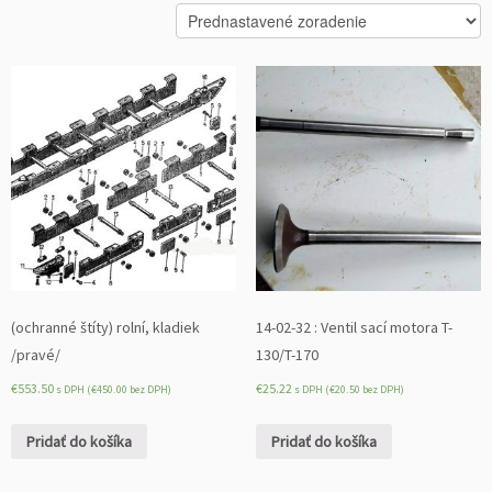
(ochranné štíty) rolní, kladiek
14-02-32 : Ventil sací motora T-
/pravé/
130/T-170
€
553.50
€
25.22
s DPH (
€
450.00
bez DPH)
s DPH (
€
20.50
bez DPH)
Pridať do košíka
Pridať do košíka