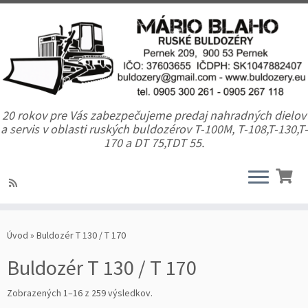
20 rokov pre Vás zabezpečujeme predaj nahradných dielov
a servis v oblasti ruských buldozérov T-100M, T-108,T-130,T-
170 a DT 75,TDT 55.
Úvod
»
Buldozér T 130 / T 170
Buldozér T 130 / T 170
Zobrazených 1–16 z 259 výsledkov.