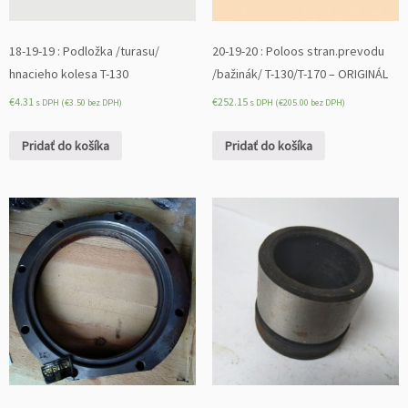
18-19-19 : Podložka /turasu/
20-19-20 : Poloos stran.prevodu
hnacieho kolesa T-130
/bažinák/ T-130/T-170 – ORIGINÁL
€
4.31
€
252.15
s DPH (
€
3.50
bez DPH)
s DPH (
€
205.00
bez DPH)
Pridať do košíka
Pridať do košíka