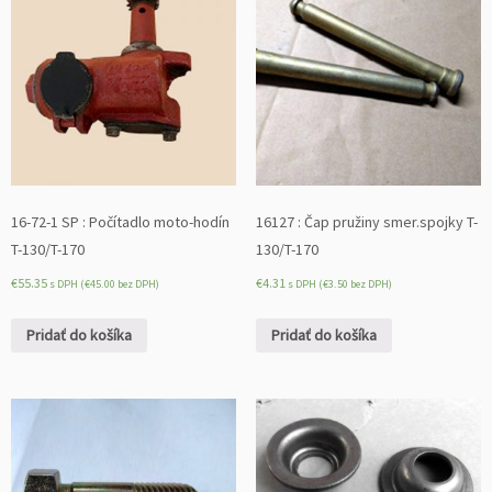
16-72-1 SP : Počítadlo moto-hodín
16127 : Čap pružiny smer.spojky T-
T-130/T-170
130/T-170
€
55.35
€
4.31
s DPH (
€
45.00
bez DPH)
s DPH (
€
3.50
bez DPH)
Pridať do košíka
Pridať do košíka