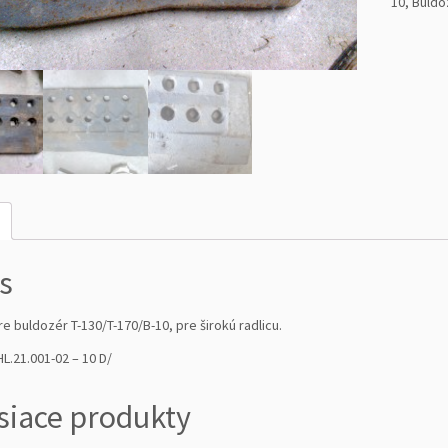
10
,
Buldoz
t
v
o
B
r
i
t
r
a
d
l
i
s
c
e
re buldozér T-130/T-170/B-10, pre širokú radlicu.
-
k
L.21.001-02 – 10 D/
r
a
siace produkty
j
n