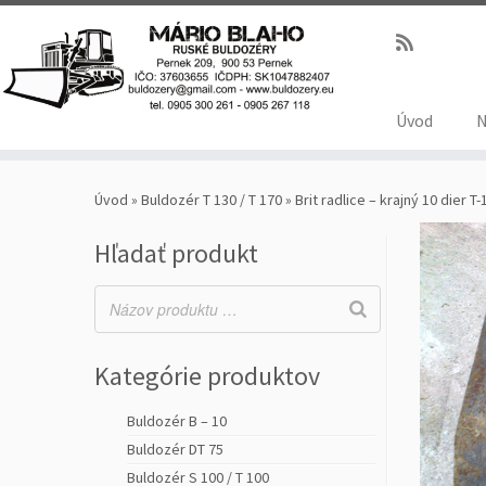
Úvod
N
Úvod
»
Buldozér T 130 / T 170
»
Brit radlice – krajný 10 dier T
Hľadať produkt
Kategórie produktov
Buldozér B – 10
Buldozér DT 75
Buldozér S 100 / T 100