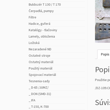
Buldozér T 130 / T 170
Čerpadlá, pumpy
Filtre
Hadice, guferá
Katalógy - tlačoviny
Lamely, obloženia
Ložiská
Nezaradené ND
Popis
Ostatné stroje
Ostatný materiál
Popi
Použitý materiál
Spojovací materiál
Použitie p
Tesnenia-sady
_ D-65 /JUMZ/
/DZ-109.CH
_ DON (SMD-31)
Súvi
_ IFA
_ T-150, K-700