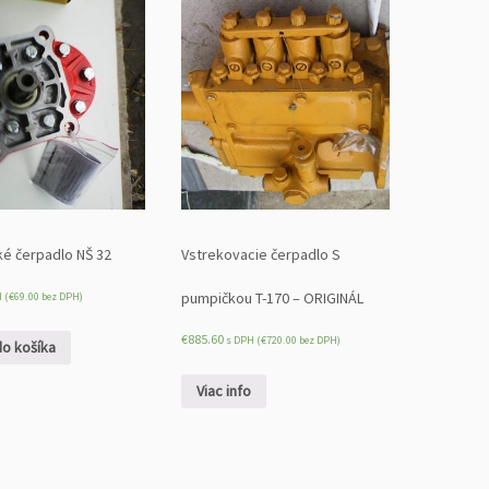
ké čerpadlo NŠ 32
Vstrekovacie čerpadlo S
pumpičkou T-170 – ORIGINÁL
 (
€
69.00
bez DPH)
€
885.60
s DPH (
€
720.00
bez DPH)
do košíka
Viac info