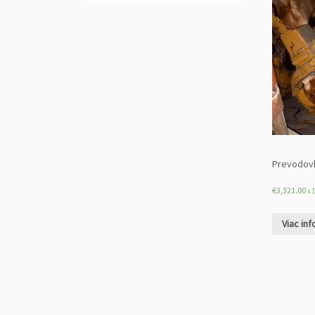
Prevodovk
€
3,321.00
s 
Viac inf