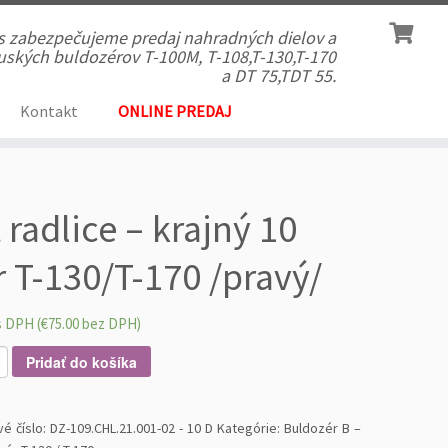
ás zabezpečujeme predaj nahradných dielov a
 ruských buldozérov T-100M, T-108,T-130,T-170
a DT 75,TDT 55.
Kontakt
ONLINE PREDAJ
t radlice – krajný 10
r T-130/T-170 /pravý/
s DPH (
€
75.00
bez DPH)
Pridať do košíka
vé číslo:
DZ-109.CHL.21.001-02 - 10 D
Kategórie:
Buldozér B –