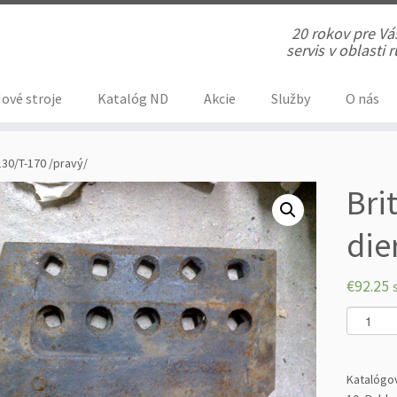
20 rokov pre V
servis v oblasti
ové stroje
Katalóg ND
Akcie
Služby
O nás
-130/T-170 /pravý/
Bri
die
€
92.25
m
n
o
ž
Katalógo
s