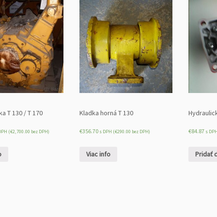
ý
1
0
d
i
e
r
T
-
1
3
a T 130 / T 170
Kladka horná T 130
Hydraulic
0/
€
356.70
€
84.87
DPH (
€
2,700.00
bez DPH)
s DPH (
€
290.00
bez DPH)
s DPH
T
-
o
Viac info
Pridať 
1
7
0
/
p
r