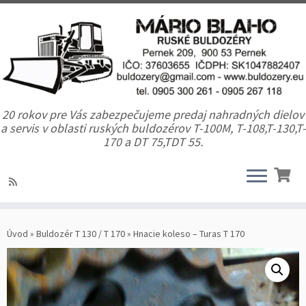
20 rokov pre Vás zabezpečujeme predaj nahradných dielov
a servis v oblasti ruských buldozérov T-100M, T-108,T-130,T-
170 a DT 75,TDT 55.
Úvod
»
Buldozér T 130 / T 170
»
Hnacie koleso – Turas T 170