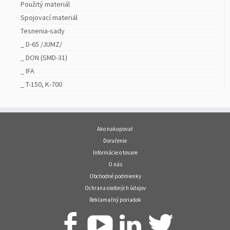
Použitý materiál
Spojovací materiál
Tesnenia-sady
_ D-65 /JUMZ/
_ DON (SMD-31)
_ IFA
_ T-150, K-700
Ako nakupovať
Doručenie
Informácie o tovare
O nás
Obchodné podmienky
Ochrana osobných údajov
Reklamačný poriadok