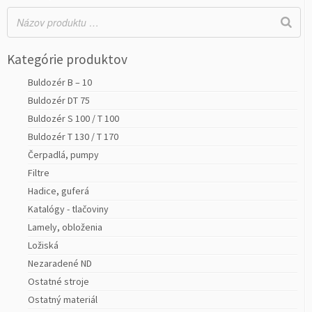
Kategórie produktov
Buldozér B – 10
Buldozér DT 75
Buldozér S 100 / T 100
Buldozér T 130 / T 170
Čerpadlá, pumpy
Filtre
Hadice, guferá
Katalógy - tlačoviny
Lamely, obloženia
Ložiská
Nezaradené ND
Ostatné stroje
Ostatný materiál