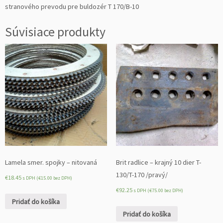
stranového prevodu pre buldozér T 170/B-10
Súvisiace produkty
Lamela smer. spojky – nitovaná
Brit radlice – krajný 10 dier T-
130/T-170 /pravý/
€
18.45
s DPH (
€
15.00
bez DPH)
€
92.25
s DPH (
€
75.00
bez DPH)
Pridať do košíka
Pridať do košíka