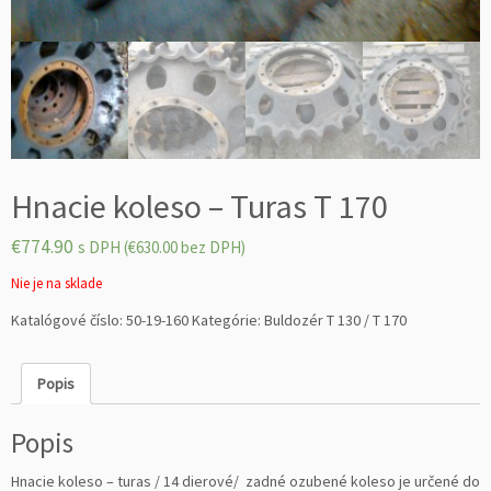
Hnacie koleso – Turas T 170
€
774.90
s DPH (
€
630.00
bez DPH)
Nie je na sklade
Katalógové číslo:
50-19-160
Kategórie:
Buldozér T 130 / T 170
Popis
Popis
Hnacie koleso – turas / 14 dierové/ zadné ozubené koleso je určené do