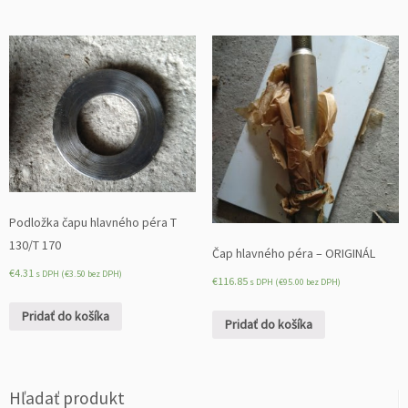
Podložka čapu hlavného péra T
130/T 170
Čap hlavného péra – ORIGINÁL
€
4.31
s DPH (
€
3.50
bez DPH)
€
116.85
s DPH (
€
95.00
bez DPH)
Pridať do košíka
Pridať do košíka
Hľadať produkt