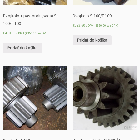
Dvojkolo + pastorok (sada) S-
Dvojkolo S-100/T-100
100/T-100
€
393.60
s DPH (
€
320.00
bez DPH)
€
430.50
s DPH (
€
350.00
bez DPH)
Pridať do košíka
Pridať do košíka