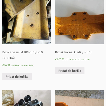
Doska pásu T-130/T-170/B-10
Držiak hornej kladky T-170
ORIGINÁL
€
147.60
s DPH (
€
120.00
bez DPH)
€
40.59
s DPH (
€
33.00
bez DPH)
Pridať do košíka
Pridať do košíka