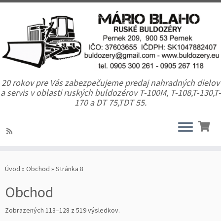
20 rokov pre Vás zabezpečujeme predaj nahradných dielov
a servis v oblasti ruských buldozérov T-100M, T-108,T-130,T-
170 a DT 75,TDT 55.
Úvod
»
Obchod
»
Stránka 8
Obchod
Zobrazených 113–128 z 519 výsledkov.