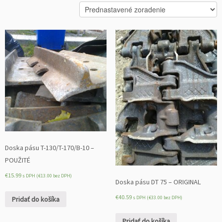
Doska pásu T-130/T-170/B-10 –
POUŽITÉ
€
15.99
s DPH (
€
13.00
bez DPH)
Doska pásu DT 75 – ORIGINAL
€
40.59
s DPH (
€
33.00
bez DPH)
Pridať do košíka
Pridať do košíka