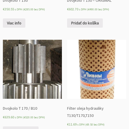
Dvojkolo T 130
Dvojkolo T 130 – ORIGINÁL
€
350.55
€
602.70
s DPH (
€
285.00
bez DPH)
s DPH (
€
490.00
bez DPH)
Viac info
Pridať do košíka
Dvojkolo T 170 / B10
Filter oleja hydrauliky
T130/T170,T150
€
639.60
s DPH (
€
520.00
bez DPH)
€
11.69
s DPH (
€
9.50
bez DPH)