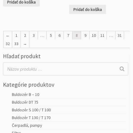
Pridať do košíka
Pridať do košíka
←
1
2
3
…
5
6
7
8
9
10
11
…
31
32
33
→
Hľadať produkt
Kategórie produktov
Buldozér B – 10
Buldozér DT 75
Buldozér S 100 / T 100
Buldozér T 130 / T 170
Čerpadlá, pumpy