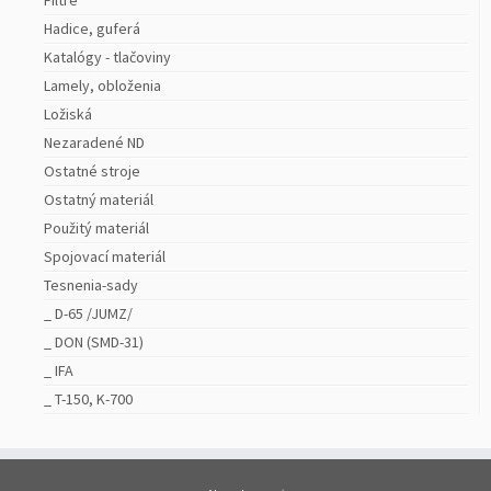
Filtre
Hadice, guferá
Katalógy - tlačoviny
Lamely, obloženia
Ložiská
Nezaradené ND
Ostatné stroje
Ostatný materiál
Použitý materiál
Spojovací materiál
Tesnenia-sady
_ D-65 /JUMZ/
_ DON (SMD-31)
_ IFA
_ T-150, K-700