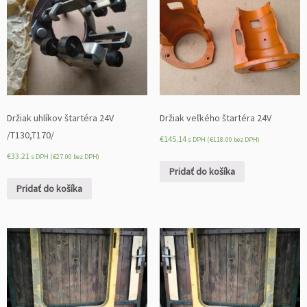
Držiak uhlíkov štartéra 24V
Držiak veľkého štartéra 24V
/T130,T170/
€
145.14
s DPH (
€
118.00
bez DPH)
€
33.21
s DPH (
€
27.00
bez DPH)
Pridať do košíka
Pridať do košíka