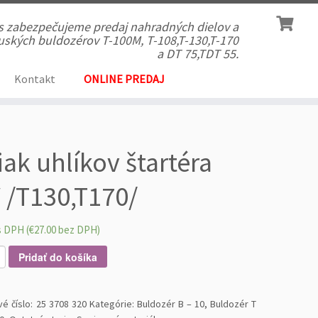
ás zabezpečujeme predaj nahradných dielov a
 ruských buldozérov T-100M, T-108,T-130,T-170
a DT 75,TDT 55.
Kontakt
ONLINE PREDAJ
iak uhlíkov štartéra
 /T130,T170/
s DPH (
€
27.00
bez DPH)
Pridať do košíka
vé číslo:
25 3708 320
Kategórie:
Buldozér B – 10
,
Buldozér T