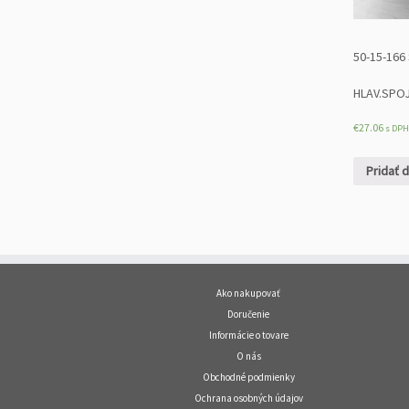
50-15-166
HLAV.SPOJ
€
27.06
s DPH
Pridať 
Ako nakupovať
Doručenie
Informácie o tovare
O nás
Obchodné podmienky
Ochrana osobných údajov