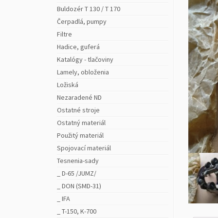
Buldozér T 130 / T 170
Čerpadlá, pumpy
Filtre
Hadice, guferá
Katalógy - tlačoviny
Lamely, obloženia
Ložiská
Nezaradené ND
Ostatné stroje
Ostatný materiál
Použitý materiál
Spojovací materiál
Tesnenia-sady
_ D-65 /JUMZ/
_ DON (SMD-31)
_ IFA
_ T-150, K-700