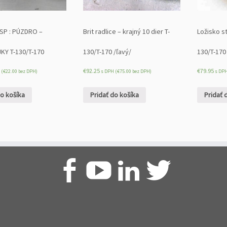
 SP : PÚZDRO –
Brit radlice – krajný 10 dier T-
Ložisko s
KY T-130/T-170
130/T-170 /ľavý/
130/T-170
€
92.25
€
79.95
 (
€
22.00
bez DPH)
s DPH (
€
75.00
bez DPH)
s DPH
do košíka
Pridať do košíka
Pridať 