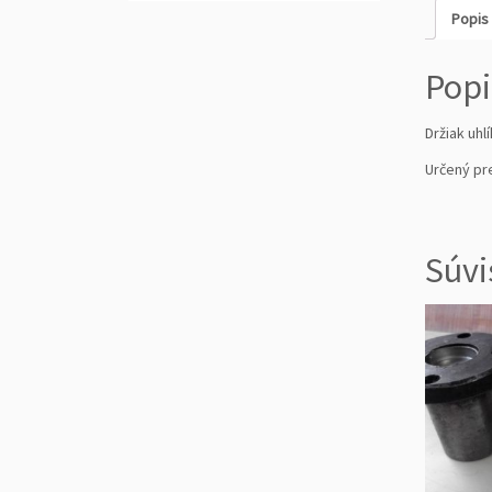
Popis
Popi
Držiak uhl
Určený pre
Súvi