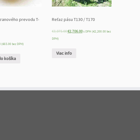
tranového prevodu T-
Reťaz pásu T130 / T170
€
3,075.00
€
2,706.00
s DPH (
€
2,200.00
bez
DPH)
 (
€
65.00
bez DPH)
Viac info
do košíka