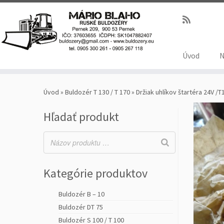
Úvod
N
Úvod
»
Buldozér T 130 / T 170
»
Držiak uhlíkov štartéra 24V /T
Hľadať produkt
Kategórie produktov
Buldozér B – 10
Buldozér DT 75
Buldozér S 100 / T 100