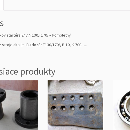
t
é
r
s
a
2
4
íkov štartéra 24V /T130,T170/ – kompletný
V
 stroje ako je : Buldozér T130/170/, B-10, K-700…..
/
T
1
3
siace produkty
0,
T
1
7
0/