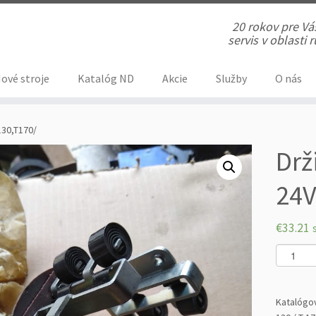
20 rokov pre V
servis v oblasti
ové stroje
Katalóg ND
Akcie
Služby
O nás
130,T170/
Drž
24V
€
33.21
m
n
o
ž
Katalógo
s