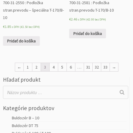
700-31-2550 : Podložka
700-31-2581 : Podložka
stran.prevodu – špeciálna T-170/B-
stran.prevodu T-170/B-10
10
€
2.46
s DPH (
€
2.00
bez DPH)
€
1.85
s DPH (
€
1.50
bez DPH)
Pridať do košíka
Pridať do košíka
←
1
2
3
4
5
6
…
31
32
33
→
Hľadať produkt
Kategórie produktov
Buldozér B – 10
Buldozér DT 75