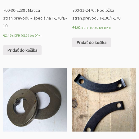
700-30-2238 : Matica
700-31-2470 : Podložka
stran.prevodu – špeciálna T-170/B-
stran.prevodu T-130/T-170
10
€
4.92
s DPH (
€
4.00
bez DPH)
€
2.46
s DPH (
€
2.00
bez DPH)
Pridať do košíka
Pridať do košíka