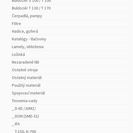
Buldozér S 100 / T 100
Buldozér T 130 / T 170
Čerpadlá, pumpy
Filtre
Hadice, guferá
Katalógy - tlačoviny
Lamely, obloženia
Ložiská
Nezaradené ND
Ostatné stroje
Ostatný materiál
Použitý materiál
Spojovací materiál
Tesnenia-sady
_ D-65 /JUMZ/
_ DON (SMD-31)
_ IFA
_ T-150, K-700