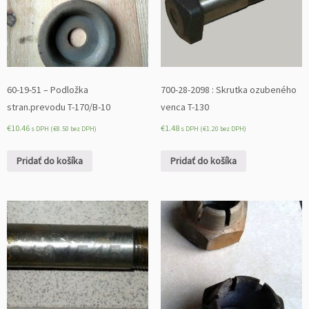
60-19-51 – Podložka
700-28-2098 : Skrutka ozubeného
stran.prevodu T-170/B-10
venca T-130
€
10.46
€
1.48
s DPH (
€
8.50
bez DPH)
s DPH (
€
1.20
bez DPH)
Pridať do košíka
Pridať do košíka