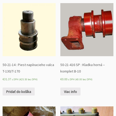
50-21-14 : Piest napínacieho valca
50-21-416 SP : Kladka horná –
T-130/T-170
komplet B-10
€
31.37
€
0.00
s DPH (
€
25.50
bez DPH)
s DPH (
€
0.00
bez DPH)
Pridať do košíka
Viac info