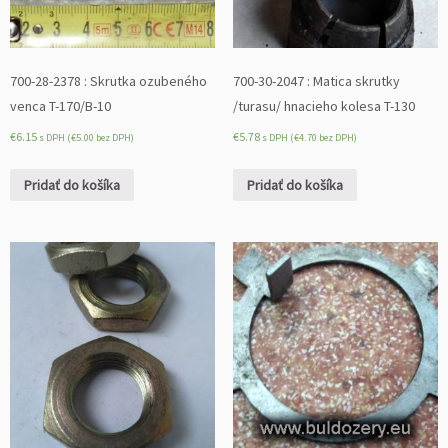
700-28-2378 : Skrutka ozubeného
700-30-2047 : Matica skrutky
venca T-170/B-10
/turasu/ hnacieho kolesa T-130
€
6.15
€
5.78
s DPH (
€
5.00
bez DPH)
s DPH (
€
4.70
bez DPH)
Pridať do košíka
Pridať do košíka