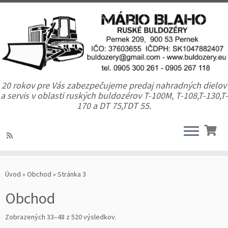
20 rokov pre Vás zabezpečujeme predaj nahradných dielov
a servis v oblasti ruských buldozérov T-100M, T-108,T-130,T-
170 a DT 75,TDT 55.
Úvod
»
Obchod
»
Stránka 3
Obchod
Zobrazených 33–48 z 520 výsledkov.