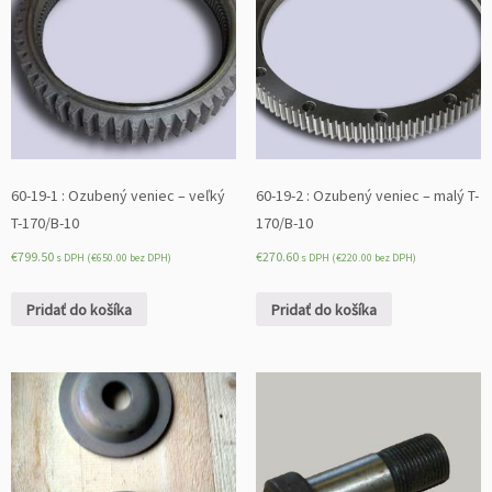
60-19-1 : Ozubený veniec – veľký
60-19-2 : Ozubený veniec – malý T-
T-170/B-10
170/B-10
€
799.50
€
270.60
s DPH (
€
650.00
bez DPH)
s DPH (
€
220.00
bez DPH)
Pridať do košíka
Pridať do košíka