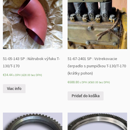
51-05-143 SP : Nátrubok výfuku T-
51-67-2401 SP : Vstrekovacie
130/T-170
čerpadlo s pumpičkou T-130/T-170
(krátky pohon)
€
34.44
s DPH (
€
28.00
bez DPH)
€
688.80
s DPH (
€
560.00
bez DPH)
Viac info
Pridať do košíka