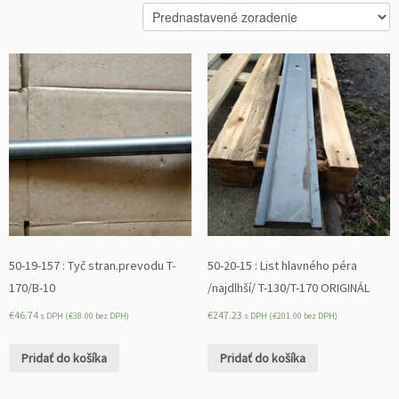
50-19-157 : Tyč stran.prevodu T-
50-20-15 : List hlavného péra
170/B-10
/najdlhší/ T-130/T-170 ORIGINÁL
€
46.74
€
247.23
s DPH (
€
38.00
bez DPH)
s DPH (
€
201.00
bez DPH)
Pridať do košíka
Pridať do košíka