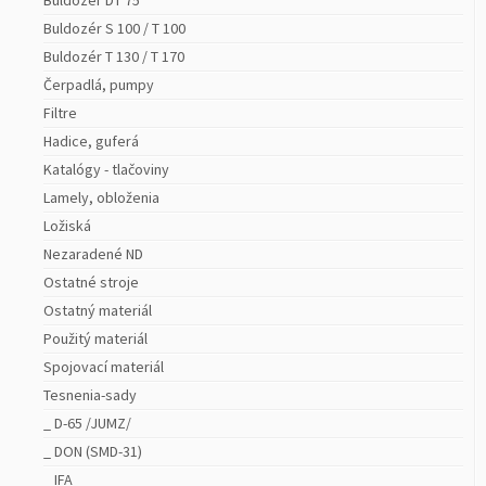
Buldozér S 100 / T 100
Buldozér T 130 / T 170
Čerpadlá, pumpy
Filtre
Hadice, guferá
Katalógy - tlačoviny
Lamely, obloženia
Ložiská
Nezaradené ND
Ostatné stroje
Ostatný materiál
Použitý materiál
Spojovací materiál
Tesnenia-sady
_ D-65 /JUMZ/
_ DON (SMD-31)
_ IFA