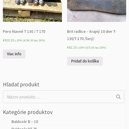
Pero hlavné T 130 / T 170
Brit radlice – krajný 10 dier T-
130/T-170 /ľavý/
€
910.20
s DPH (
€
740.00
bez DPH)
€
92.25
s DPH (
€
75.00
bez DPH)
Viac info
Pridať do košíka
Hľadať produkt
Kategórie produktov
Buldozér B – 10
Buldozér DT 75