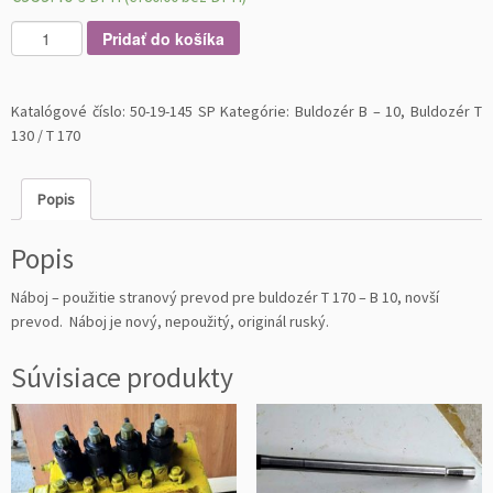
m
Pridať do košíka
n
o
ž
Katalógové číslo:
50-19-145 SP
Kategórie:
Buldozér B – 10
,
Buldozér T
s
130 / T 170
t
v
Popis
o
N
Popis
á
b
Náboj – použitie stranový prevod pre buldozér T 170 – B 10, novší
o
prevod. Náboj je nový, nepoužitý, originál ruský.
j
s
Súvisiace produkty
t
r
a
n.
p