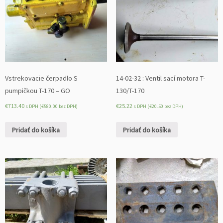
r
e
v
o
d
u
T
1
Vstrekovacie čerpadlo S
14-02-32 : Ventil sací motora T-
7
pumpičkou T-170 – GO
130/T-170
0
€
713.40
€
25.22
s DPH (
€
580.00
bez DPH)
s DPH (
€
20.50
bez DPH)
/
B
Pridať do košíka
Pridať do košíka
-
1
0