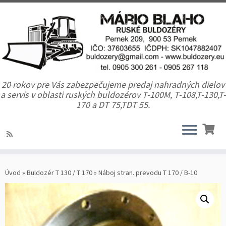
20 rokov pre Vás zabezpečujeme predaj nahradných dielov
a servis v oblasti ruských buldozérov T-100M, T-108,T-130,T-
170 a DT 75,TDT 55.
Úvod
»
Buldozér T 130 / T 170
»
Náboj stran. prevodu T 170 / B-10