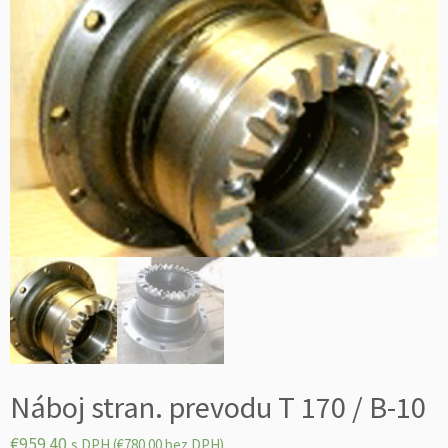
Náboj stran. prevodu T 170 / B-10
€
959.40
s DPH (
€
780.00
bez DPH)