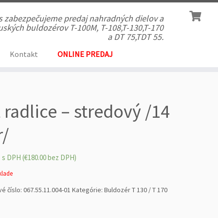
ás zabezpečujeme predaj nahradných dielov a
 ruských buldozérov T-100M, T-108,T-130,T-170
a DT 75,TDT 55.
Kontakt
ONLINE PREDAJ
t radlice – stredový /14
r/
0
s DPH (
€
180.00
bez DPH)
sklade
é číslo:
067.55.11.004-01
Kategórie:
Buldozér T 130 / T 170