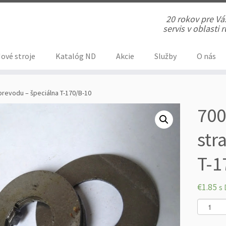
20 rokov pre V
servis v oblasti
ové stroje
Katalóg ND
Akcie
Služby
O nás
prevodu – špeciálna T-170/B-10
700
str
T-1
€
1.85
s 
m
n