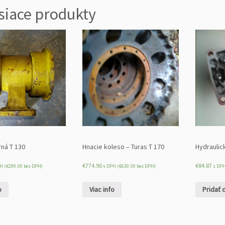
l
siace produkty
o
ž
k
a
s
t
r
a
n.
p
r
e
rná T 130
Hnacie koleso – Turas T 170
Hydraulic
v
o
€
774.90
€
84.87
H (
€
290.00
bez DPH)
s DPH (
€
630.00
bez DPH)
s DPH
d
u
o
Viac info
Pridať 
-
š
p