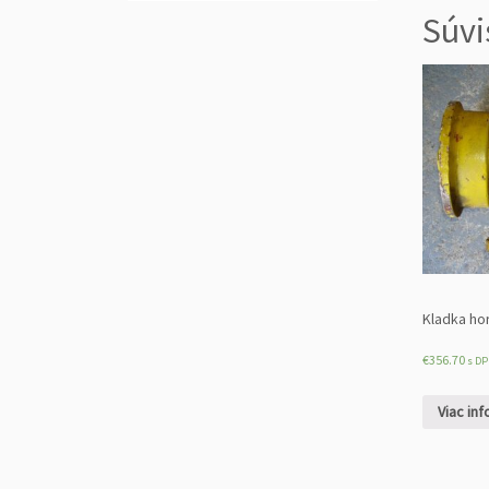
Súvi
Kladka ho
€
356.70
s DP
Viac inf