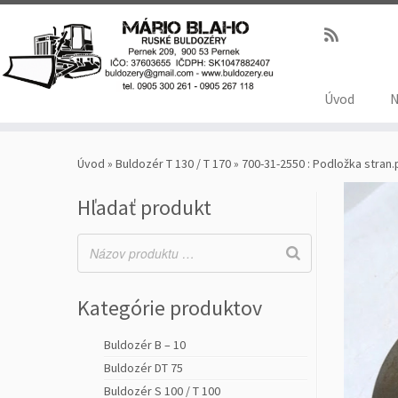
Úvod
N
Úvod
»
Buldozér T 130 / T 170
»
700-31-2550 : Podložka stran.
Hľadať produkt
Kategórie produktov
Buldozér B – 10
Buldozér DT 75
Buldozér S 100 / T 100