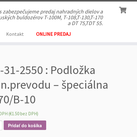
ás zabezpečujeme predaj nahradných dielov a
 ruských buldozérov T-100M, T-108,T-130,T-170
a DT 75,TDT 55.
Kontakt
ONLINE PREDAJ
-31-2550 : Podložka
an.prevodu – špeciálna
70/B-10
DPH (
€
1.50
bez DPH)
Pridať do košíka