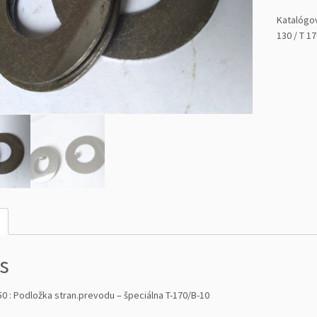
o
ž
Katalógo
s
130 / T 1
t
v
o
7
0
0
-
3
1
-
2
5
5
0
s
:
P
0 : Podložka stran.prevodu – špeciálna T-170/B-10
o
d