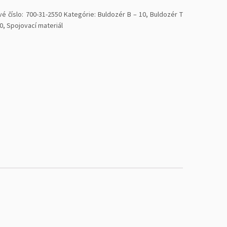
vé číslo:
700-31-2550
Kategórie:
Buldozér B – 10
,
Buldozér T
70
,
Spojovací materiál