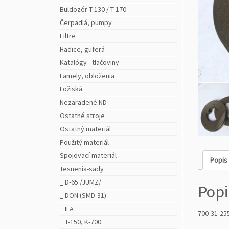
Buldozér T 130 / T 170
Čerpadlá, pumpy
Filtre
Hadice, guferá
Katalógy - tlačoviny
Lamely, obloženia
Ložiská
Nezaradené ND
Ostatné stroje
Ostatný materiál
Použitý materiál
Spojovací materiál
Popis
Tesnenia-sady
_ D-65 /JUMZ/
Popi
_ DON (SMD-31)
_ IFA
700-31-255
_ T-150, K-700