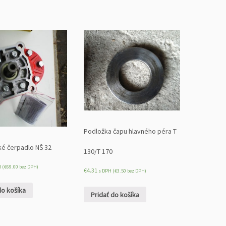
Podložka čapu hlavného péra T
ké čerpadlo NŠ 32
130/T 170
 (
€
69.00
bez DPH)
€
4.31
s DPH (
€
3.50
bez DPH)
do košíka
Pridať do košíka