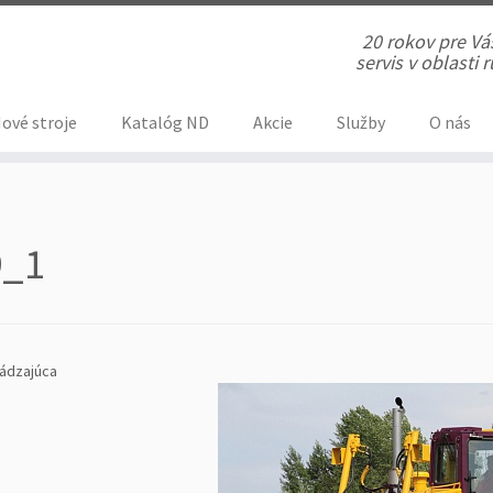
20 rokov pre V
servis v oblasti
ové stroje
Katalóg ND
Akcie
Služby
O nás
9_1
ádzajúca