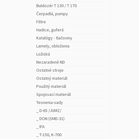
Buldozér T 130 / T 170
Čerpadlá, pumpy
Filtre
Hadice, guferá
Katalógy - tlačoviny
Lamely, obloženia
Ložiská
Nezaradené ND
Ostatné stroje
Ostatný materiál
Použitý materiál
Spojovací materiál
Tesnenia-sady
_ D-65 /JUMZ/
_ DON (SMD-31)
_ IFA
_ T-150, K-700