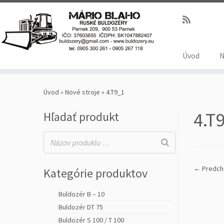
Úvod
N
Úvod
»
Nové stroje
»
4.T9_1
4.T
Hľadať produkt
← Predch
Kategórie produktov
Buldozér B – 10
Buldozér DT 75
Buldozér S 100 / T 100