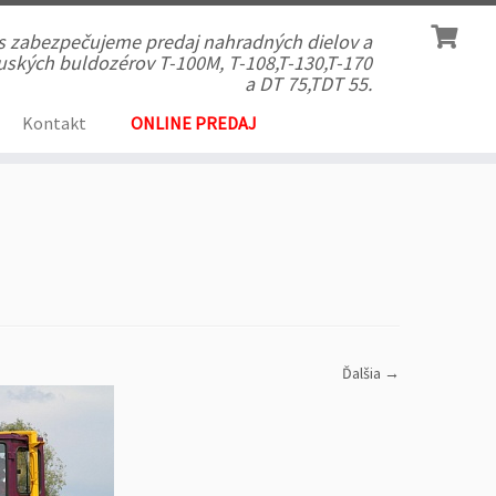
ás zabezpečujeme predaj nahradných dielov a
 ruských buldozérov T-100M, T-108,T-130,T-170
a DT 75,TDT 55.
Kontakt
ONLINE PREDAJ
Ďalšia →