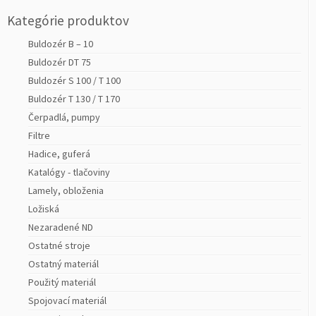
Kategórie produktov
Buldozér B – 10
Buldozér DT 75
Buldozér S 100 / T 100
Buldozér T 130 / T 170
Čerpadlá, pumpy
Filtre
Hadice, guferá
Katalógy - tlačoviny
Lamely, obloženia
Ložiská
Nezaradené ND
Ostatné stroje
Ostatný materiál
Použitý materiál
Spojovací materiál