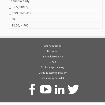
Tesnenia-sady
_ D-65 /JUMZ/
_ DON (SMD-31)
_ IFA
_ T-150, K-700
Ako nakupovať
Doručenie
Informácie o tovare
O nás
Obchodné podmienky
Ochrana osobných údajov
Reklamačný poriadok