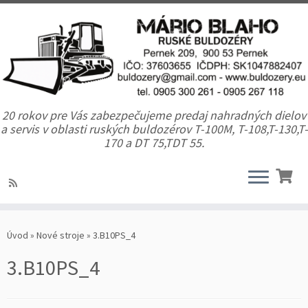
20 rokov pre Vás zabezpečujeme predaj nahradných dielov
a servis v oblasti ruských buldozérov T-100M, T-108,T-130,T-
170 a DT 75,TDT 55.
Úvod
»
Nové stroje
»
3.B10PS_4
3.B10PS_4