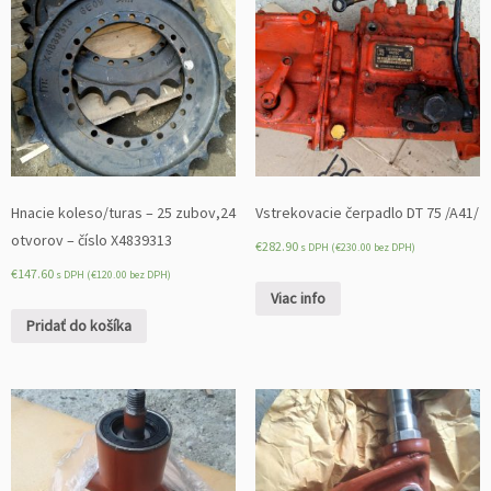
e
k
v
l
o
ž
k
y
(S
Hnacie koleso/turas – 25 zubov,24
Vstrekovacie čerpadlo DT 75 /A41/
M
otvorov – číslo X4839313
€
282.90
s DPH (
€
230.00
bez DPH)
D
€
147.60
s DPH (
€
120.00
bez DPH)
-
Viac info
3
Pridať do košíka
1)