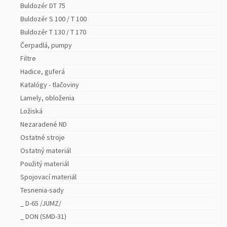
Buldozér DT 75
Buldozér S 100 / T 100
Buldozér T 130 / T 170
Čerpadlá, pumpy
Filtre
Hadice, guferá
Katalógy - tlačoviny
Lamely, obloženia
Ložiská
Nezaradené ND
Ostatné stroje
Ostatný materiál
Použitý materiál
Spojovací materiál
Tesnenia-sady
_ D-65 /JUMZ/
_ DON (SMD-31)