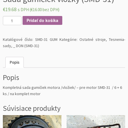
€
19.68
s DPH (
€
16.00
bez DPH)
m
Pridať do košíka
n
o
ž
Katalógové číslo:
SMD-31 GUM
Kategórie:
Ostatné stroje
,
Tesnenia-
s
sady
,
_ DON (SMD-31)
t
v
Popis
o
S
Popis
a
d
Kompletná sada gumičiek motora /vložiek/ – pre motor SMD-31 / 6 + 6
a
ks / na komplet motor
g
u
Súvisiace produkty
m
i
č
i