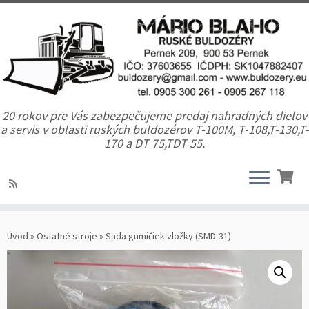
20 rokov pre Vás zabezpečujeme predaj nahradných dielov
a servis v oblasti ruských buldozérov T-100M, T-108,T-130,T-
170 a DT 75,TDT 55.
Úvod
»
Ostatné stroje
»
Sada gumičiek vložky (SMD-31)