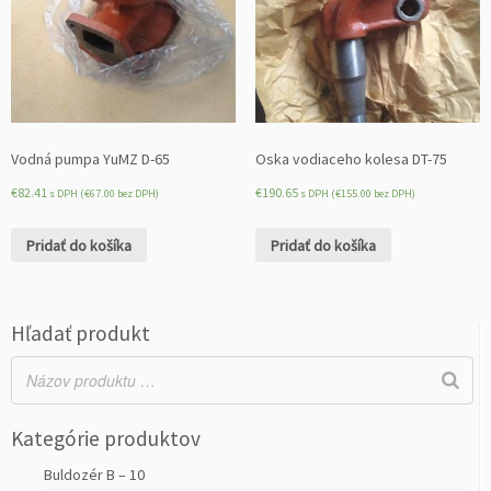
Vodná pumpa YuMZ D-65
Oska vodiaceho kolesa DT-75
€
82.41
€
190.65
s DPH (
€
67.00
bez DPH)
s DPH (
€
155.00
bez DPH)
Pridať do košíka
Pridať do košíka
Hľadať produkt
Kategórie produktov
Buldozér B – 10