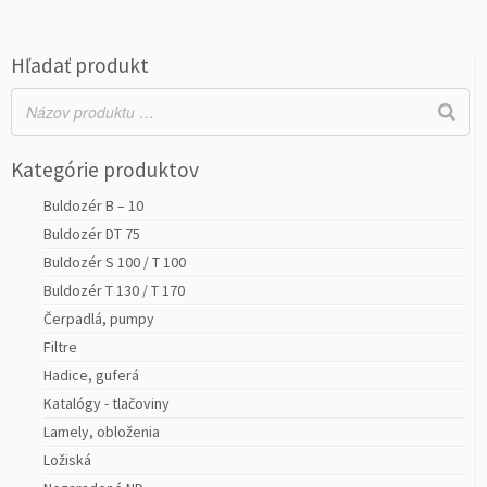
Hľadať produkt
Kategórie produktov
Buldozér B – 10
Buldozér DT 75
Buldozér S 100 / T 100
Buldozér T 130 / T 170
Čerpadlá, pumpy
Filtre
Hadice, guferá
Katalógy - tlačoviny
Lamely, obloženia
Ložiská