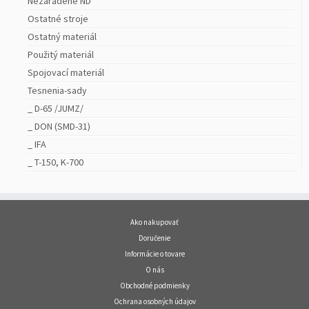
Nezaradené ND
Ostatné stroje
Ostatný materiál
Použitý materiál
Spojovací materiál
Tesnenia-sady
_ D-65 /JUMZ/
_ DON (SMD-31)
_ IFA
_ T-150, K-700
Ako nakupovať
Doručenie
Informácie o tovare
O nás
Obchodné podmienky
Ochrana osobných údajov