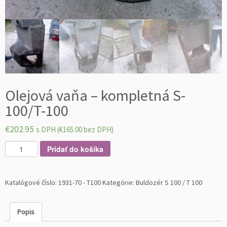
Olejová vaňa – kompletná S-
100/T-100
€
202.95
s DPH (
€
165.00
bez DPH)
m
Pridať do košíka
n
o
ž
Katalógové číslo:
1931-70 - T100
Kategórie:
Buldozér S 100 / T 100
s
t
Popis
v
o