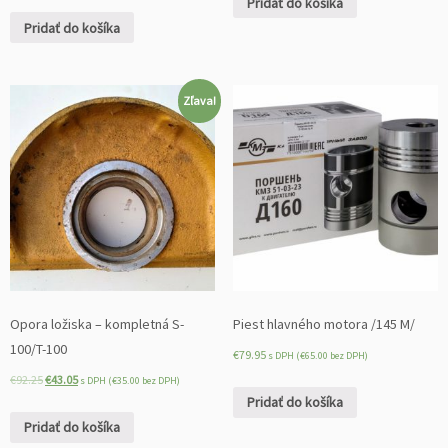
Pridať do košíka
á
Pridať do košíka
S
-
1
0
Zľava!
0/
T
-
1
0
0
Opora ložiska – kompletná S-
Piest hlavného motora /145 М/
100/T-100
€
79.95
s DPH (
€
65.00
bez DPH)
€
92.25
€
43.05
s DPH (
€
35.00
bez DPH)
Pridať do košíka
Pridať do košíka