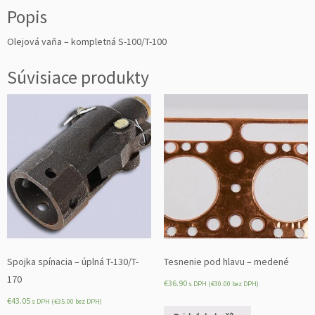
Popis
O
l
Olejová vaňa – kompletná S-100/T-100
e
j
Súvisiace produkty
o
v
á
v
a
ň
a
-
k
o
m
p
l
Spojka spínacia – úplná T-130/T-
Tesnenie pod hlavu – medené
e
170
€
36.90
s DPH (
€
30.00
bez DPH)
t
€
43.05
s DPH (
€
35.00
bez DPH)
n