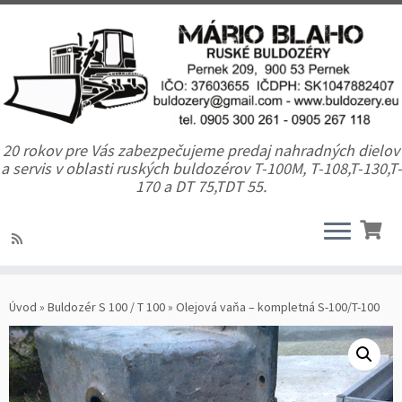
20 rokov pre Vás zabezpečujeme predaj nahradných dielov
a servis v oblasti ruských buldozérov T-100M, T-108,T-130,T-
170 a DT 75,TDT 55.
Úvod
»
Buldozér S 100 / T 100
»
Olejová vaňa – kompletná S-100/T-100