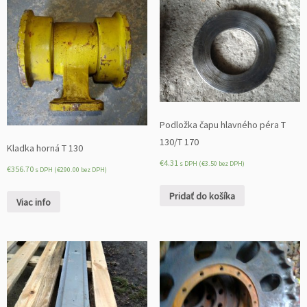
Podložka čapu hlavného péra T
130/T 170
Kladka horná T 130
€
4.31
s DPH (
€
3.50
bez DPH)
€
356.70
s DPH (
€
290.00
bez DPH)
Pridať do košíka
Viac info