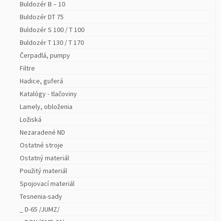
Buldozér B – 10
Buldozér DT 75
Buldozér S 100 / T 100
Buldozér T 130 / T 170
Čerpadlá, pumpy
Filtre
Hadice, guferá
Katalógy - tlačoviny
Lamely, obloženia
Ložiská
Nezaradené ND
Ostatné stroje
Ostatný materiál
Použitý materiál
Spojovací materiál
Tesnenia-sady
_ D-65 /JUMZ/