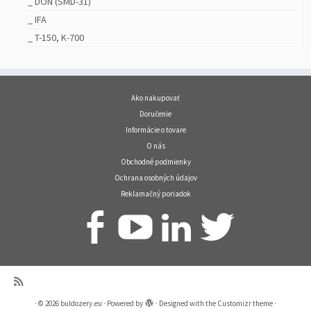
_ DON (SMD-31)
_ IFA
_ T-150, K-700
Ako nakupovať
Doručenie
Informácie o tovare
O nás
Obchodné podmienky
Ochrana osobných údajov
Reklamačný poriadok
·
© 2026
buldozery.eu
·
Powered by
·
Designed with the
Customizr theme
·