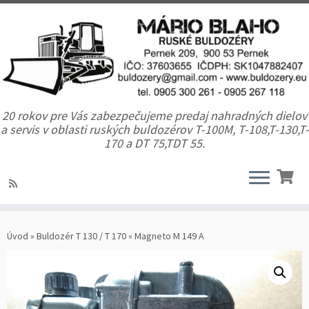
20 rokov pre Vás zabezpečujeme predaj nahradných dielov
a servis v oblasti ruských buldozérov T-100M, T-108,T-130,T-
170 a DT 75,TDT 55.
Úvod
»
Buldozér T 130 / T 170
»
Magneto M 149 A