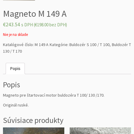
Magneto M 149 A
€
243.54
s DPH (
€
198.00
bez DPH)
Nie je na sklade
Katalógové číslo:
M 149 A
Kategórie:
Buldozér S 100 / T 100
,
Buldozér T
130 / T 170
Popis
Popis
Magneto pre štartovací motor buldozéra T 100/ 130 /170.
Originál ruské.
Súvisiace produkty