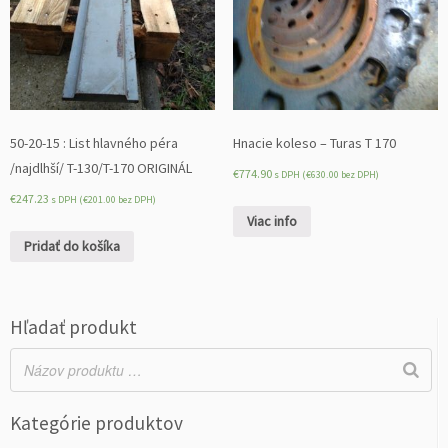
50-20-15 : List hlavného péra
Hnacie koleso – Turas T 170
/najdlhší/ T-130/T-170 ORIGINÁL
€
774.90
s DPH (
€
630.00
bez DPH)
€
247.23
s DPH (
€
201.00
bez DPH)
Viac info
Pridať do košíka
Hľadať produkt
Kategórie produktov