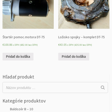
Štartér pomoc.motora DT-75
Ložisko spojky – komplet DT-75
€
100.86
€
43.05
s DPH (
€
82.00
bez DPH)
s DPH (
€
35.00
bez DPH)
Pridať do košíka
Pridať do košíka
Hľadať produkt
Kategórie produktov
Buldozér B – 10