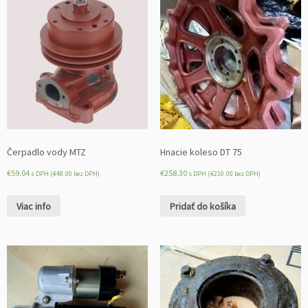
o
d
u
/
š
t
a
r
t
é
Čerpadlo vody MTZ
Hnacie koleso DT 75
r
€
59.04
€
258.30
s DPH (
€
48.00
bez DPH)
s DPH (
€
210.00
bez DPH)
a
Viac info
Pridať do košíka