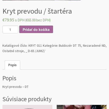
Kryt prevodu / štartéra
€
79.95
s DPH (
€
65.00
bez DPH)
m
Pridať do košíka
n
o
ž
Katalógové číslo:
KRYT 011
Kategórie:
Buldozér DT 75
,
Nezaradené ND
,
s
Ostatné stroje
,
_ D-65 /JUMZ/
t
v
Popis
o
K
Popis
r
y
Kryt prevodu – DT
t
p
Súvisiace produkty
r
e
v