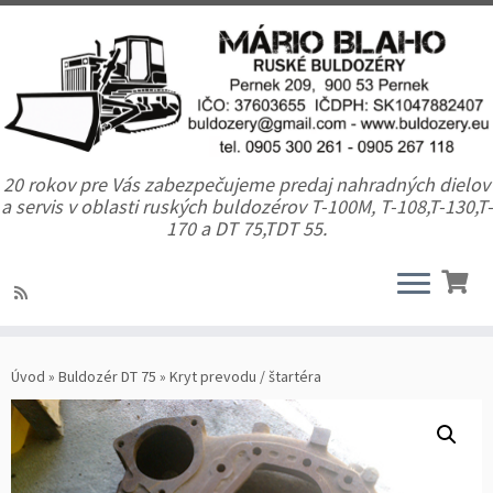
20 rokov pre Vás zabezpečujeme predaj nahradných dielov
a servis v oblasti ruských buldozérov T-100M, T-108,T-130,T-
170 a DT 75,TDT 55.
Úvod
»
Buldozér DT 75
»
Kryt prevodu / štartéra