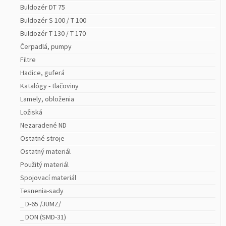
Buldozér DT 75
Buldozér S 100 / T 100
Buldozér T 130 / T 170
Čerpadlá, pumpy
Filtre
Hadice, guferá
Katalógy - tlačoviny
Lamely, obloženia
Ložiská
Nezaradené ND
Ostatné stroje
Ostatný materiál
Použitý materiál
Spojovací materiál
Tesnenia-sady
_ D-65 /JUMZ/
_ DON (SMD-31)