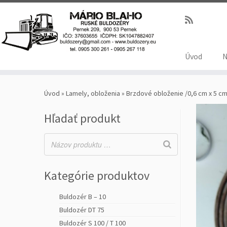
Úvod
N
Úvod
»
Lamely, obloženia
»
Brzdové obloženie /0,6 cm x 5 cm
Hľadať produkt
Kategórie produktov
Buldozér B – 10
Buldozér DT 75
Buldozér S 100 / T 100