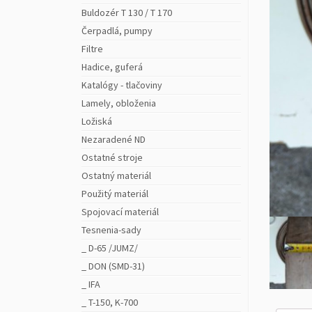
Buldozér T 130 / T 170
Čerpadlá, pumpy
Filtre
Hadice, guferá
Katalógy - tlačoviny
Lamely, obloženia
Ložiská
Nezaradené ND
Ostatné stroje
Ostatný materiál
Použitý materiál
Spojovací materiál
Tesnenia-sady
_ D-65 /JUMZ/
_ DON (SMD-31)
_ IFA
_ T-150, K-700