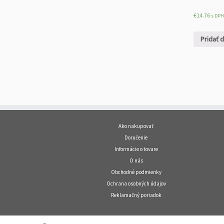
€
14.76
s DPH
Pridať 
Ako nakupovať
Doručenie
Informácie o tovare
O nás
Obchodné podmienky
Ochrana osobných údajov
Reklamačný poriadok