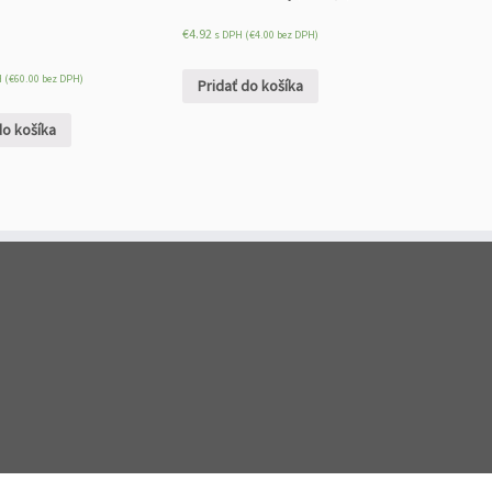
€
4.92
s DPH (
€
4.00
bez DPH)
 (
€
60.00
bez DPH)
Pridať do košíka
do košíka