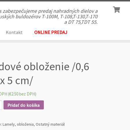
ás zabezpečujeme predaj nahradných dielov a
 ruských buldozérov T-100M, T-108,T-130,T-170
a DT 75,TDT 55.
Kontakt
ONLINE PREDAJ
dové obloženie /0,6
x 5 cm/
DPH (
€
2.50
bez DPH)
Pridať do košíka
e:
Lamely, obloženia
,
Ostatný materiál