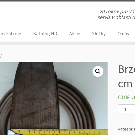
20 rokov pre V
servis v oblasti
ové stroje
Katalóg ND
Akcie
Služby
O nás
/
Brz
cm 
€
3.08
s 
m
n
o
ž
Kategóri
s