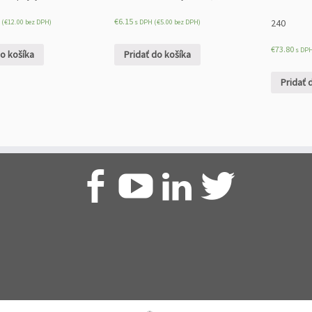
€
6.15
240
 (
€
12.00
bez DPH)
s DPH (
€
5.00
bez DPH)
€
73.80
s DPH
do košíka
Pridať do košíka
Pridať 