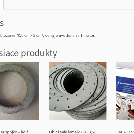
0,
6
c
s
m
x
bloženie /0,6 cm x 5 cm/, cena je uvedená za 1 meter.
5
c
m/
siace produkty
er.spojky – holá
Obloženie lamely /34×0,5/
SADA TES