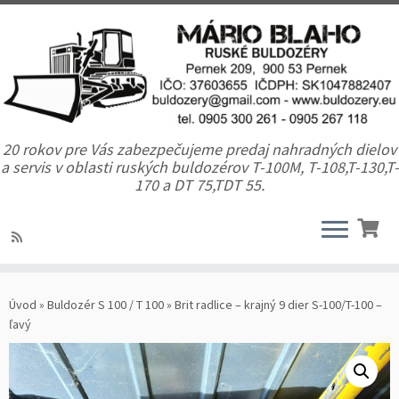
20 rokov pre Vás zabezpečujeme predaj nahradných dielov
a servis v oblasti ruských buldozérov T-100M, T-108,T-130,T-
170 a DT 75,TDT 55.
Úvod
»
Buldozér S 100 / T 100
»
Brit radlice – krajný 9 dier S-100/T-100 –
ľavý