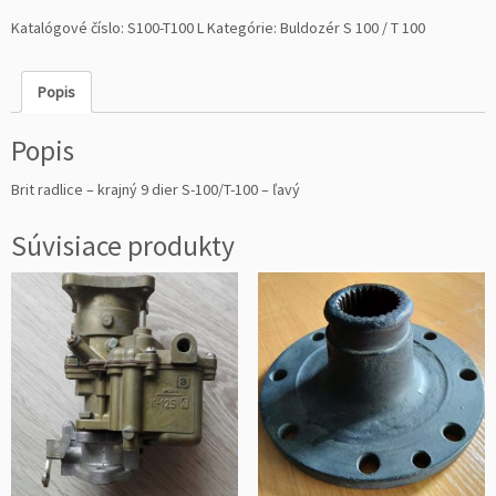
ž
Katalógové číslo:
S100-T100 L
Kategórie:
Buldozér S 100 / T 100
s
t
Popis
v
o
Popis
B
r
Brit radlice – krajný 9 dier S-100/T-100 – ľavý
i
t
Súvisiace produkty
r
a
d
l
i
c
e
–
k
r
a