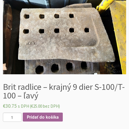
Brit radlice – krajný 9 dier S-100/T-
100 – ľavý
€
30.75
s DPH (
€
25.00
bez DPH)
m
Pridať do košíka
n
o