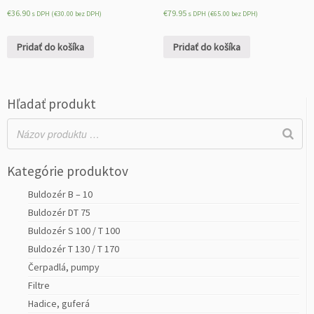
a
€
36.90
€
79.95
s DPH (
€
30.00
bez DPH)
s DPH (
€
65.00
bez DPH)
v
ý
Pridať do košíka
Pridať do košíka
Hľadať produkt
Kategórie produktov
Buldozér B – 10
Buldozér DT 75
Buldozér S 100 / T 100
Buldozér T 130 / T 170
Čerpadlá, pumpy
Filtre
Hadice, guferá