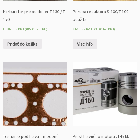
j
n
Karburátor pre buldozér T-130 / T-
Príruba reduktora S-100/T-100 –
ý
170
použitá
9
€
104.55
€
43.05
s DPH (
€
85.00
bez DPH)
s DPH (
€
35.00
bez DPH)
d
i
Pridať do košíka
Viac info
e
r
S
-
1
0
0/
T
-
1
0
0
–
ľ
Tesnenie pod hlavu – medené
Piest hlavného motora /145 М/