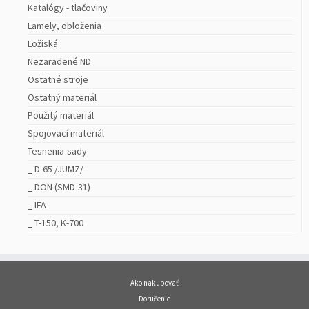
Katalógy - tlačoviny
Lamely, obloženia
Ložiská
Nezaradené ND
Ostatné stroje
Ostatný materiál
Použitý materiál
Spojovací materiál
Tesnenia-sady
_ D-65 /JUMZ/
_ DON (SMD-31)
_ IFA
_ T-150, K-700
Ako nakupovať
Doručenie