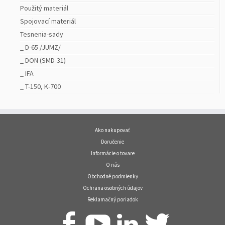
Použitý materiál
Spojovací materiál
Tesnenia-sady
_ D-65 /JUMZ/
_ DON (SMD-31)
_ IFA
_ T-150, K-700
Ako nakupovať
Doručenie
Informácie o tovare
O nás
Obchodné podmienky
Ochrana osobných údajov
Reklamačný poriadok