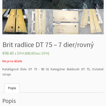
Brit radlice DT 75 – 7 dier/rovný
€
98.40
s DPH (
€
80.00
bez DPH)
Nie je na sklade
Katalógové číslo:
DT 75 - 9D 01
Kategórie:
Buldozér DT 75
,
Ostatné
stroje
Popis
Popis