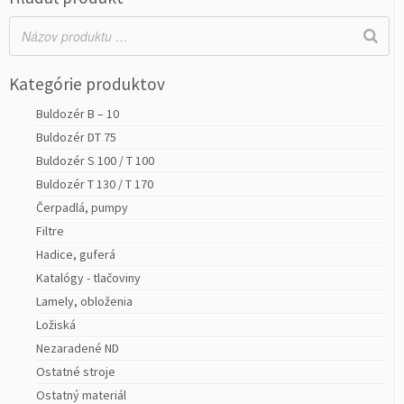
Kategórie produktov
Buldozér B – 10
Buldozér DT 75
Buldozér S 100 / T 100
Buldozér T 130 / T 170
Čerpadlá, pumpy
Filtre
Hadice, guferá
Katalógy - tlačoviny
Lamely, obloženia
Ložiská
Nezaradené ND
Ostatné stroje
Ostatný materiál