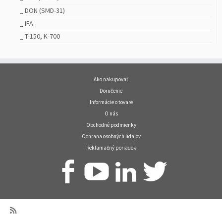
_ DON (SMD-31)
_ IFA
_ T-150, K-700
Ako nakupovať
Doručenie
Informácie o tovare
O nás
Obchodné podmienky
Ochrana osobných údajov
Reklamačný poriadok