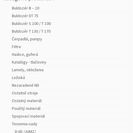
Buldozér B – 10
Buldozér DT 75
Buldozér S 100 / T 100
Buldozér T 130 / T 170
Čerpadlá, pumpy
Filtre
Hadice, guferá
Katalógy - tlačoviny
Lamely, obloženia
Ložiská
Nezaradené ND
Ostatné stroje
Ostatný materiál
Použitý materiál
Spojovací materiál
Tesnenia-sady
_ D-65 /JUMZ/