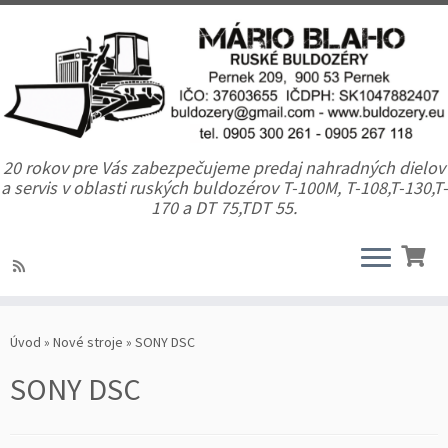
20 rokov pre Vás zabezpečujeme predaj nahradných dielov
a servis v oblasti ruských buldozérov T-100M, T-108,T-130,T-
170 a DT 75,TDT 55.
Úvod
»
Nové stroje
»
SONY DSC
SONY DSC