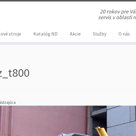
20 rokov pre V
servis v oblasti
ové stroje
Katalóg ND
Akcie
Služby
O nás
z_t800
ádzajúca