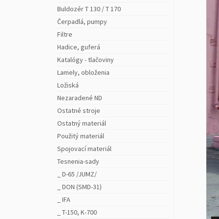
Buldozér T 130 / T 170
Čerpadlá, pumpy
Filtre
Hadice, guferá
Katalógy - tlačoviny
Lamely, obloženia
Ložiská
Nezaradené ND
Ostatné stroje
Ostatný materiál
Použitý materiál
Spojovací materiál
Tesnenia-sady
_ D-65 /JUMZ/
_ DON (SMD-31)
_ IFA
_ T-150, K-700