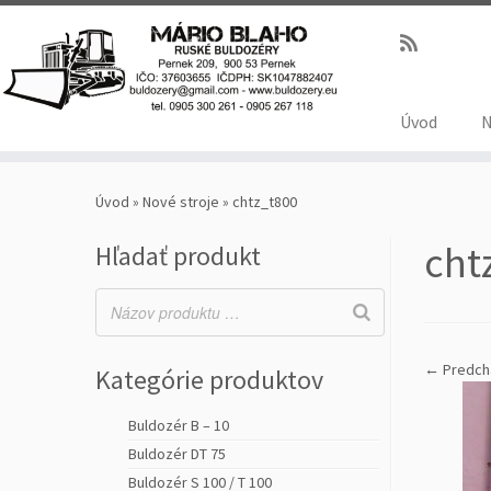
Úvod
N
Úvod
»
Nové stroje
»
chtz_t800
cht
Hľadať produkt
← Predch
Kategórie produktov
Buldozér B – 10
Buldozér DT 75
Buldozér S 100 / T 100