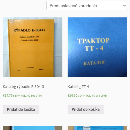
Katalóg rýpadlo E-304 G
Katalóg TT-4
€
14.76
€
24.60
s DPH (
€
12.00
bez DPH)
s DPH (
€
20.00
bez DPH)
Pridať do košíka
Pridať do košíka