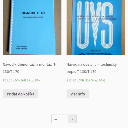
Návod k demontáži a montáži T-
Návod na obsluhu – technický
130/T-170
popis T-130/T-170
€
55.35
€
12.30
s DPH (
€
45.00
bez DPH)
s DPH (
€
10.00
bez DPH)
Pridať do košíka
Viac info
←
1
2