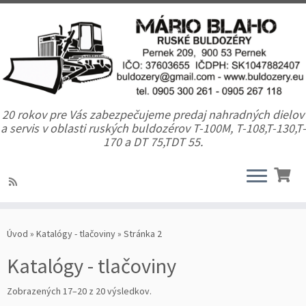
20 rokov pre Vás zabezpečujeme predaj nahradných dielov
a servis v oblasti ruských buldozérov T-100M, T-108,T-130,T-
170 a DT 75,TDT 55.
Úvod
»
Katalógy - tlačoviny
»
Stránka 2
Katalógy - tlačoviny
Zobrazených 17–20 z 20 výsledkov.