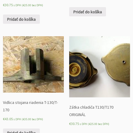
€
30.75
s DPH (
€
25.00
bez DPH)
Pridať do košíka
Pridať do košíka
Vidlica stojana riadenia T-130/T-
Zátka chladiča T130/T170
170
ORIGINÁL
€
43.05
s DPH (
€
35.00
bez DPH)
€
30.75
s DPH (
€
25.00
bez DPH)