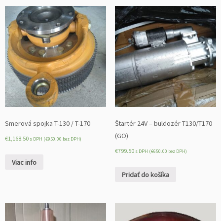
Smerová spojka T-130 / T-170
Štartér 24V – buldozér T130/T170
(GO)
€
1,168.50
s DPH (
€
950.00
bez DPH)
€
799.50
s DPH (
€
650.00
bez DPH)
Viac info
Pridať do košíka