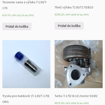
Tesnenie sania a výfuku T-130/T-
Tlmič výfuku T130/T170/B10
170
€
295.20
s DPH (
€
240.00
bez DPH)
€
14.76
s DPH (
€
12.00
bez DPH)
Pridať do košíka
Pridať do košíka
Tryska pre buldozér (Т-130/Т-170)
Turbo T-170/ B-10 /motor D180/
ORG
€
676.50
s DPH (
€
550.00
bez DPH)