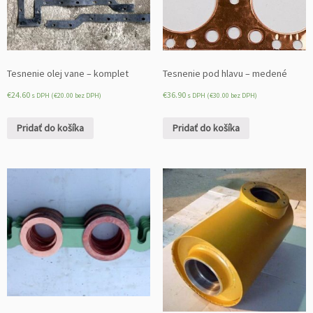
Tesnenie olej vane – komplet
Tesnenie pod hlavu – medené
€
24.60
€
36.90
s DPH (
€
20.00
bez DPH)
s DPH (
€
30.00
bez DPH)
Pridať do košíka
Pridať do košíka