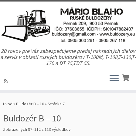
20 rokov pre Vás zabezpečujeme predaj nahradných dielov
a servis v oblasti ruských buldozérov T-100M, T-108,T-130,T-
170 a DT 75,TDT 55.
Úvod
»
Buldozér B – 10
»
Stránka 7
Buldozér B – 10
Zobrazených 97–112 z 113 výsledkov.