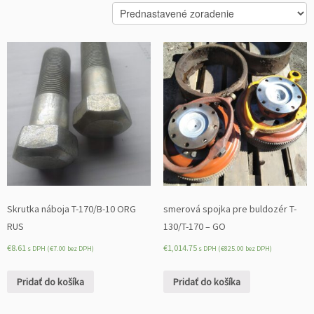
Skrutka náboja T-170/B-10 ORG
smerová spojka pre buldozér T-
RUS
130/T-170 – GO
€
8.61
€
1,014.75
s DPH (
€
7.00
bez DPH)
s DPH (
€
825.00
bez DPH)
Pridať do košíka
Pridať do košíka