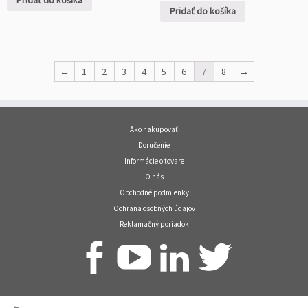
Pridať do košíka
Pridať do košíka
←
1
2
3
4
5
6
7
8
→
Ako nakupovať
Doručenie
Informácie o tovare
O nás
Obchodné podmienky
Ochrana osobných údajov
Reklamačný poriadok