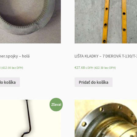
er.spojky – holá
LIŠTA KLADKY – 7 DIEROVÁ T-130/T-
€
27.68
 (
€
12.00
bez DPH)
s DPH (
€
22.50
bez DPH)
do košíka
Pridať do košíka
Zľava!