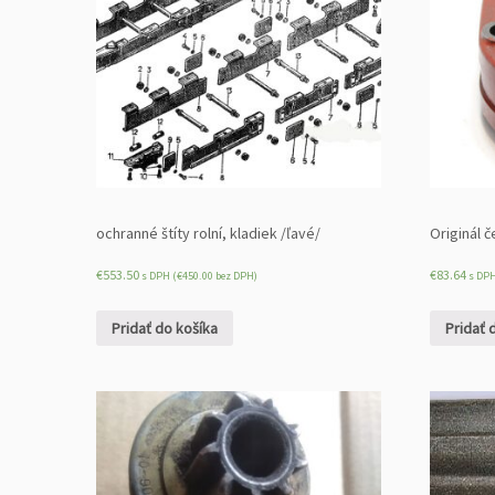
ochranné štíty rolní, kladiek /ľavé/
Originál 
€
553.50
€
83.64
s DPH (
€
450.00
bez DPH)
s DPH
Pridať do košíka
Pridať 