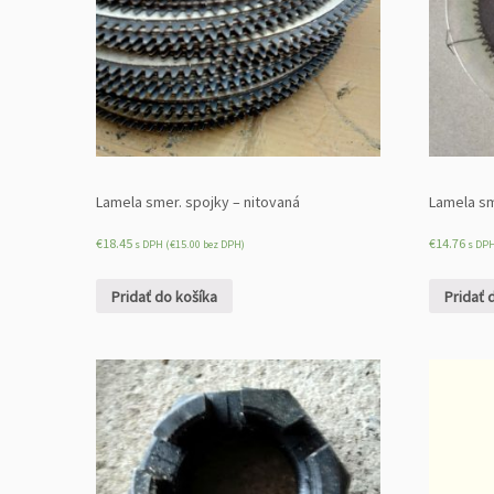
Lamela smer. spojky – nitovaná
Lamela sm
€
18.45
€
14.76
s DPH (
€
15.00
bez DPH)
s DPH
Pridať do košíka
Pridať 