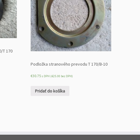
0/T 170
Podložka stranového prevodu T 170/B-10
€
30.75
s DPH (
€
25.00
bez DPH)
Pridať do košíka