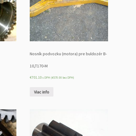
Nosník podvozku (motora) pre buldozér B-
10,T170-M
€
701.10
s DPH (
€
570.00
bez DPH)
Viac info