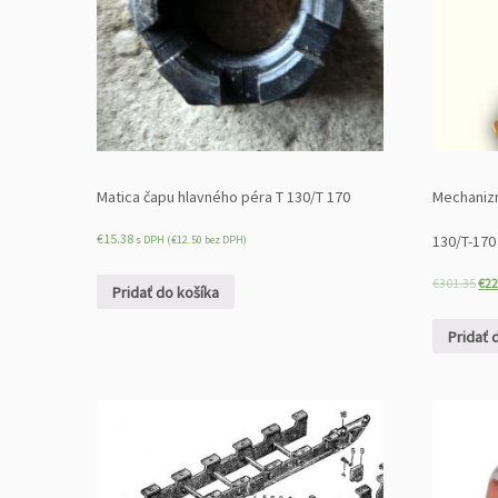
Matica čapu hlavného péra T 130/T 170
Mechaniz
€
15.38
130/T-170
s DPH (
€
12.50
bez DPH)
€
301.35
€
22
Pridať do košíka
Pridať 