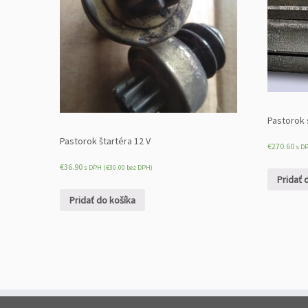
Pastorok 
Pastorok štartéra 12 V
€
270.60
s D
€
36.90
s DPH (
€
30.00
bez DPH)
Pridať 
Pridať do košíka