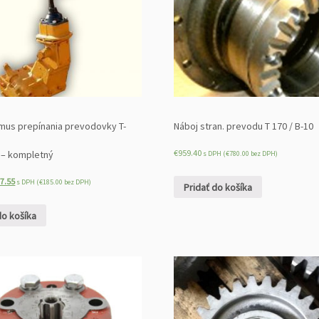
mus prepínania prevodovky T-
Náboj stran. prevodu T 170 / B-10
€
959.40
 – kompletný
s DPH (
€
780.00
bez DPH)
7.55
s DPH (
€
185.00
bez DPH)
Pridať do košíka
do košíka