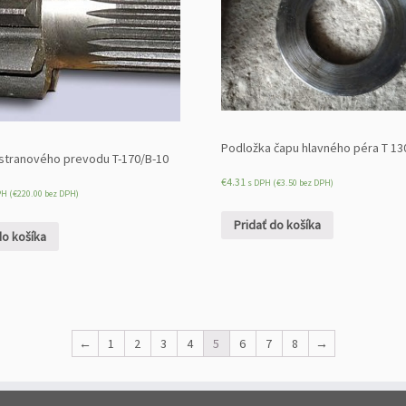
Podložka čapu hlavného péra T 13
stranového prevodu T-170/B-10
€
4.31
s DPH (
€
3.50
bez DPH)
PH (
€
220.00
bez DPH)
Pridať do košíka
do košíka
←
1
2
3
4
5
6
7
8
→