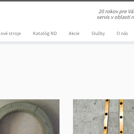
20 rokov pre V
servis v oblasti
ové stroje
Katalóg ND
Akcie
Služby
O nás