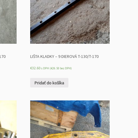
170
LIŠTA KLADKY – 9 DIEROVÁ T-130/T-170
€
32.60
s DPH (
€
26.50
bez DPH)
Pridať do košíka