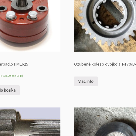
čerpadlo НМШ-25
Ozubené koleso dvojkola T-170/B
 (
€
68.00
bez DPH)
Viac info
do košíka