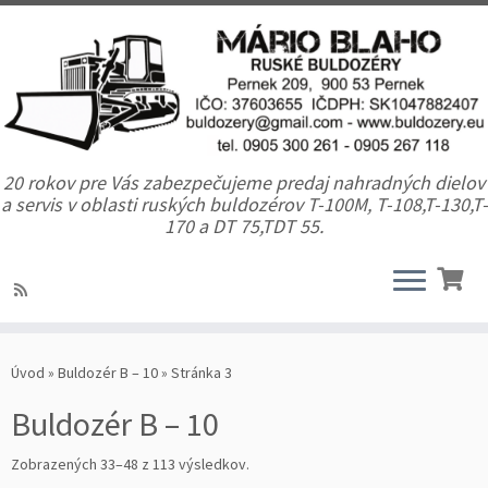
20 rokov pre Vás zabezpečujeme predaj nahradných dielov
a servis v oblasti ruských buldozérov T-100M, T-108,T-130,T-
170 a DT 75,TDT 55.
Úvod
»
Buldozér B – 10
»
Stránka 3
Buldozér B – 10
Zobrazených 33–48 z 113 výsledkov.