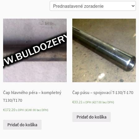
Čap hlavného péra – kompletný
Čap pásu – spojovací T-130/T-170
T130/T170
€
33.21
s DPH (
€
27.00
bez DPH)
€
172.20
s DPH (
€
140.00
bez DPH)
Pridať do košíka
Pridať do košíka