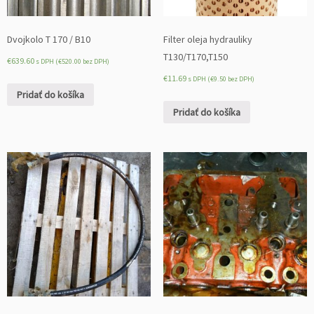
Dvojkolo T 170 / B10
Filter oleja hydrauliky
T130/T170,T150
€
639.60
s DPH (
€
520.00
bez DPH)
€
11.69
s DPH (
€
9.50
bez DPH)
Pridať do košíka
Pridať do košíka