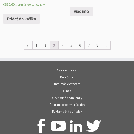
€
885.60
s DPH (
€
720.00
bez DPH)
Viac info
Pridať do košíka
←
1
2
3
4
5
6
7
8
→
Ako nakupovať
Doručenie
Informácie o tovare
O nás
Obchodné podmienky
Ochrana osobných údajov
Reklamačný poriadok