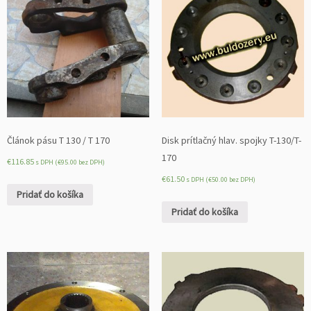
Článok pásu T 130 / T 170
Disk prítlačný hlav. spojky T-130/T-
170
€
116.85
s DPH (
€
95.00
bez DPH)
€
61.50
s DPH (
€
50.00
bez DPH)
Pridať do košíka
Pridať do košíka