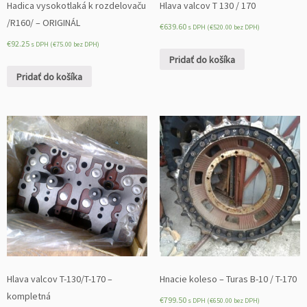
Hadica vysokotlaká k rozdelovaču
Hlava valcov T 130 / 170
/R160/ – ORIGINÁL
€
639.60
s DPH (
€
520.00
bez DPH)
€
92.25
s DPH (
€
75.00
bez DPH)
Pridať do košíka
Pridať do košíka
Hlava valcov T-130/T-170 –
Hnacie koleso – Turas B-10 / T-170
kompletná
€
799.50
s DPH (
€
650.00
bez DPH)