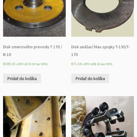
Disk smerového prevodu T 170 /
Disk unášací hlav.spojky T-130/T-
B-10
170
€
209.10
€
71.34
s DPH (
€
170.00
bez DPH)
s DPH (
€
58.00
bez DPH)
Pridať do košíka
Pridať do košíka