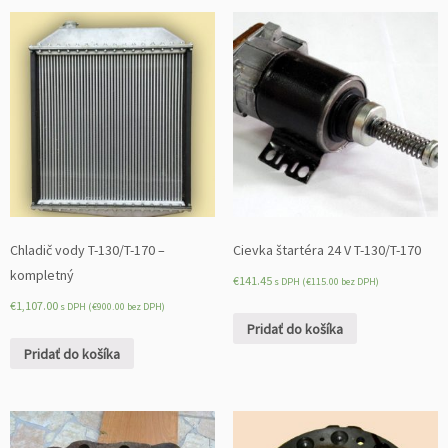
Chladič vody T-130/T-170 –
Cievka štartéra 24 V T-130/T-170
kompletný
€
141.45
s DPH (
€
115.00
bez DPH)
€
1,107.00
s DPH (
€
900.00
bez DPH)
Pridať do košíka
Pridať do košíka