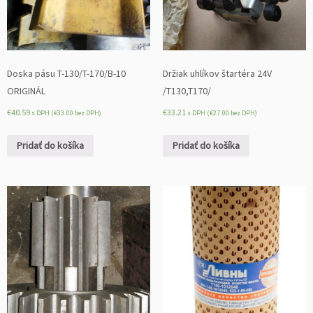
Doska pásu T-130/T-170/B-10
Držiak uhlíkov štartéra 24V
ORIGINÁL
/T130,T170/
€
40.59
€
33.21
s DPH (
€
33.00
bez DPH)
s DPH (
€
27.00
bez DPH)
Pridať do košíka
Pridať do košíka